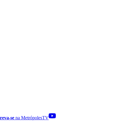
reva-se
na MetrópolesTV