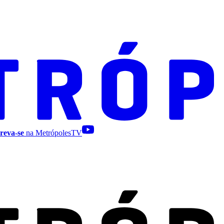
reva-se
na MetrópolesTV