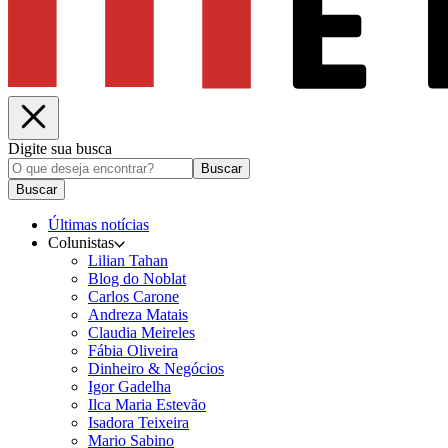
Digite sua busca
Buscar
Buscar
Últimas notícias
Colunistas
Lilian Tahan
Blog do Noblat
Carlos Carone
Andreza Matais
Claudia Meireles
Fábia Oliveira
Dinheiro & Negócios
Igor Gadelha
Ilca Maria Estevão
Isadora Teixeira
Mario Sabino