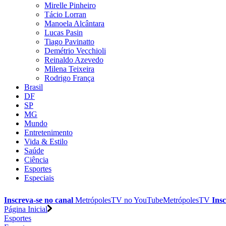
Mirelle Pinheiro
Tácio Lorran
Manoela Alcântara
Lucas Pasin
Tiago Pavinatto
Demétrio Vecchioli
Reinaldo Azevedo
Milena Teixeira
Rodrigo França
Brasil
DF
SP
MG
Mundo
Entretenimento
Vida & Estilo
Saúde
Ciência
Esportes
Especiais
Inscreva-se no canal
MetrópolesTV no
YouTube
MetrópolesTV
Insc
Página Inicial
Esportes