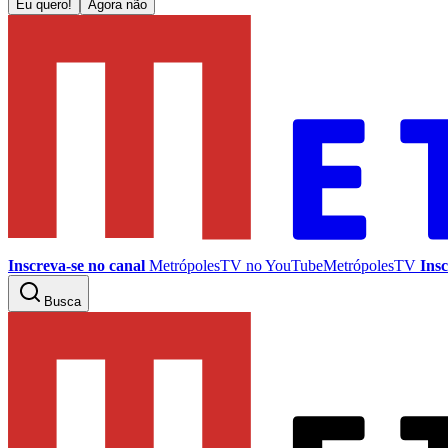
Eu quero!
Agora não
Inscreva-se no canal
MetrópolesTV no
YouTube
MetrópolesTV
Insc
Busca