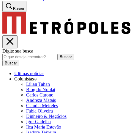
Busca
Digite sua busca
Buscar
Buscar
Últimas notícias
Colunistas
Lilian Tahan
Blog do Noblat
Carlos Carone
Andreza Matais
Claudia Meireles
Fábia Oliveira
Dinheiro & Negócios
Igor Gadelha
Ilca Maria Estevão
Isadora Teixeira