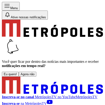
Menu
Ative nossas notificações
Você quer ficar por dentro das notícias mais importantes e receber
notificações em tempo real?
Eu quero!
Agora não
Inscreva-se no canal
MetrópolesTV no
YouTube
MetrópolesTV
Inscreva-se
na MetrópolesTV