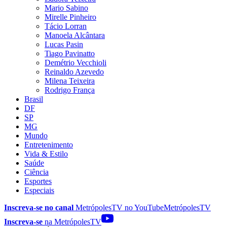
Mario Sabino
Mirelle Pinheiro
Tácio Lorran
Manoela Alcântara
Lucas Pasin
Tiago Pavinatto
Demétrio Vecchioli
Reinaldo Azevedo
Milena Teixeira
Rodrigo França
Brasil
DF
SP
MG
Mundo
Entretenimento
Vida & Estilo
Saúde
Ciência
Esportes
Especiais
Inscreva-se no canal
MetrópolesTV no
YouTube
MetrópolesTV
Inscreva-se
na MetrópolesTV