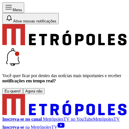
Menu
Ative nossas notificações
Você quer ficar por dentro das notícias mais importantes e receber
notificações em tempo real?
Eu quero!
Agora não
Inscreva-se no canal
MetrópolesTV no
YouTube
MetrópolesTV
Inscreva-se
na MetrópolesTV