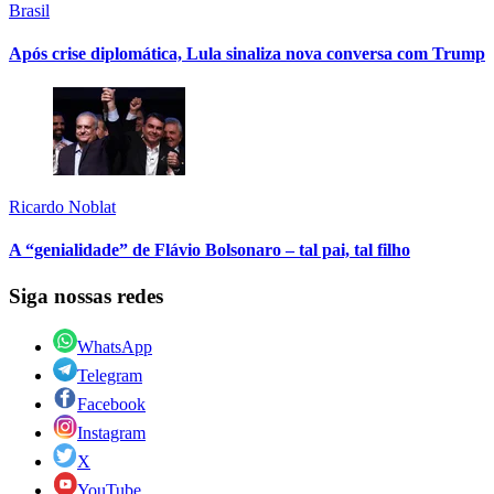
Brasil
Após crise diplomática, Lula sinaliza nova conversa com Trump
Ricardo Noblat
A “genialidade” de Flávio Bolsonaro – tal pai, tal filho
Siga nossas redes
WhatsApp
Telegram
Facebook
Instagram
X
YouTube