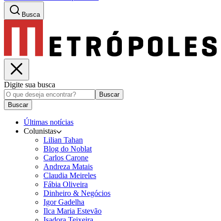
Busca
Digite sua busca
Buscar
Buscar
Últimas notícias
Colunistas
Lilian Tahan
Blog do Noblat
Carlos Carone
Andreza Matais
Claudia Meireles
Fábia Oliveira
Dinheiro & Negócios
Igor Gadelha
Ilca Maria Estevão
Isadora Teixeira