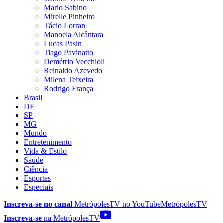
Mario Sabino
Mirelle Pinheiro
Tácio Lorran
Manoela Alcântara
Lucas Pasin
Tiago Pavinatto
Demétrio Vecchioli
Reinaldo Azevedo
Milena Teixeira
Rodrigo França
Brasil
DF
SP
MG
Mundo
Entretenimento
Vida & Estilo
Saúde
Ciência
Esportes
Especiais
Inscreva-se no canal
MetrópolesTV no
YouTube
MetrópolesTV
Inscreva-se
na MetrópolesTV