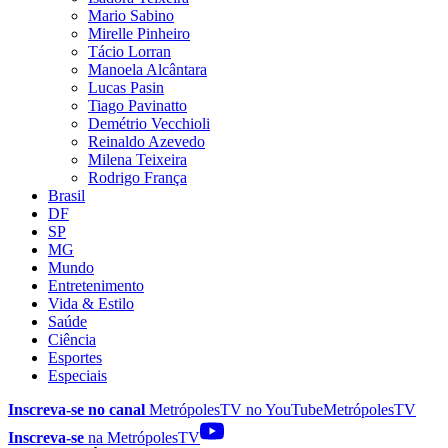
Mario Sabino
Mirelle Pinheiro
Tácio Lorran
Manoela Alcântara
Lucas Pasin
Tiago Pavinatto
Demétrio Vecchioli
Reinaldo Azevedo
Milena Teixeira
Rodrigo França
Brasil
DF
SP
MG
Mundo
Entretenimento
Vida & Estilo
Saúde
Ciência
Esportes
Especiais
Inscreva-se no canal
MetrópolesTV no
YouTube
MetrópolesTV
Inscreva-se
na MetrópolesTV