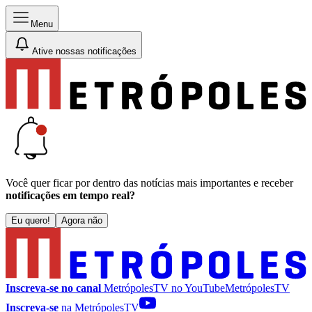
Menu
Ative nossas notificações
Você quer ficar por dentro das notícias mais importantes e receber
notificações em tempo real?
Eu quero!
Agora não
Inscreva-se no canal
MetrópolesTV no
YouTube
MetrópolesTV
Inscreva-se
na MetrópolesTV