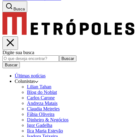
Busca
Digite sua busca
Buscar
Buscar
Últimas notícias
Colunistas
Lilian Tahan
Blog do Noblat
Carlos Carone
Andreza Matais
Claudia Meireles
Fábia Oliveira
Dinheiro & Negócios
Igor Gadelha
Ilca Maria Estevão
Isadora Teixeira