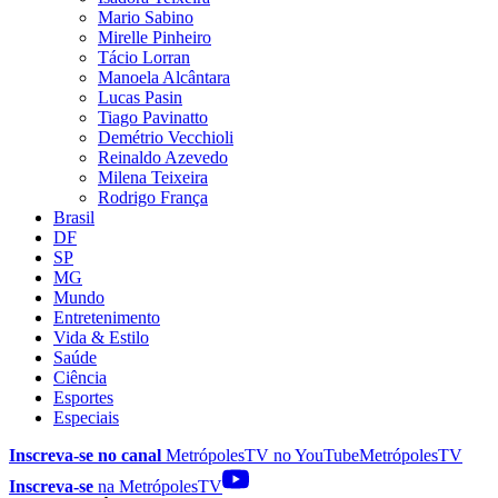
Mario Sabino
Mirelle Pinheiro
Tácio Lorran
Manoela Alcântara
Lucas Pasin
Tiago Pavinatto
Demétrio Vecchioli
Reinaldo Azevedo
Milena Teixeira
Rodrigo França
Brasil
DF
SP
MG
Mundo
Entretenimento
Vida & Estilo
Saúde
Ciência
Esportes
Especiais
Inscreva-se no canal
MetrópolesTV no
YouTube
MetrópolesTV
Inscreva-se
na MetrópolesTV