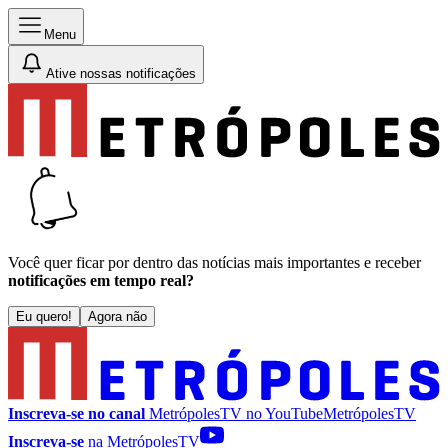
Menu
Ative nossas notificações
Você quer ficar por dentro das notícias mais importantes e receber
notificações em tempo real?
Eu quero!
Agora não
Inscreva-se no canal
MetrópolesTV no
YouTube
MetrópolesTV
Inscreva-se
na MetrópolesTV