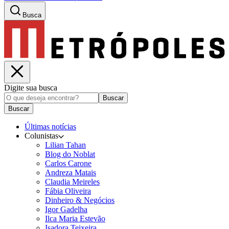
Busca
Digite sua busca
Buscar
Buscar
Últimas notícias
Colunistas
Lilian Tahan
Blog do Noblat
Carlos Carone
Andreza Matais
Claudia Meireles
Fábia Oliveira
Dinheiro & Negócios
Igor Gadelha
Ilca Maria Estevão
Isadora Teixeira