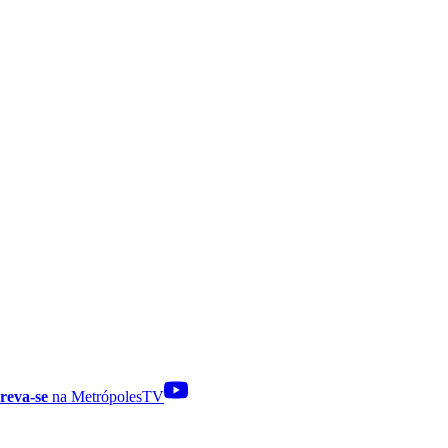
reva-se
na MetrópolesTV