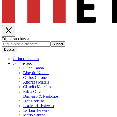
Digite sua busca
Buscar
Buscar
Últimas notícias
Colunistas
Lilian Tahan
Blog do Noblat
Carlos Carone
Andreza Matais
Claudia Meireles
Fábia Oliveira
Dinheiro & Negócios
Igor Gadelha
Ilca Maria Estevão
Isadora Teixeira
Mario Sabino