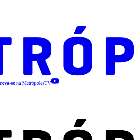
reva-se
na MetrópolesTV