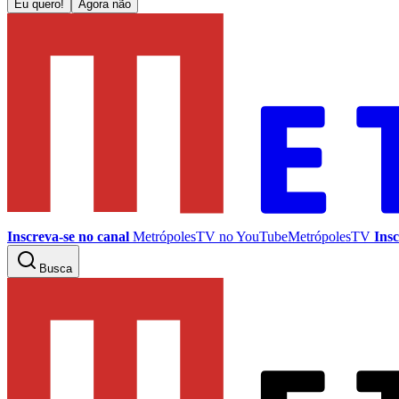
Eu quero!
Agora não
Inscreva-se no canal
MetrópolesTV no
YouTube
MetrópolesTV
Insc
Busca