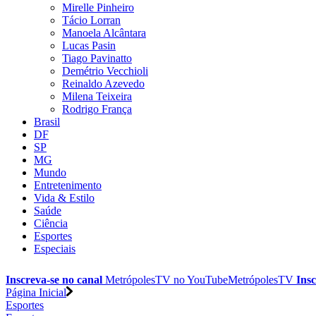
Mirelle Pinheiro
Tácio Lorran
Manoela Alcântara
Lucas Pasin
Tiago Pavinatto
Demétrio Vecchioli
Reinaldo Azevedo
Milena Teixeira
Rodrigo França
Brasil
DF
SP
MG
Mundo
Entretenimento
Vida & Estilo
Saúde
Ciência
Esportes
Especiais
Inscreva-se no canal
MetrópolesTV no
YouTube
MetrópolesTV
Insc
Página Inicial
Esportes