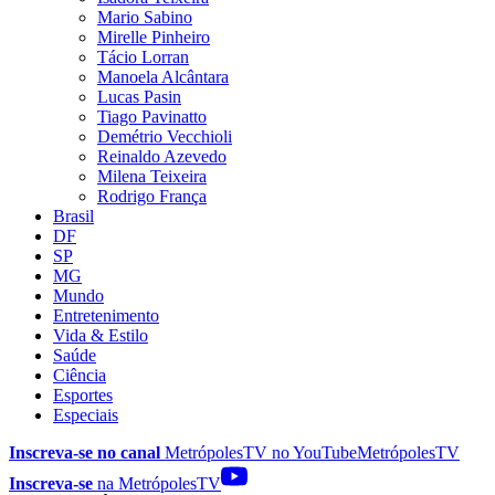
Mario Sabino
Mirelle Pinheiro
Tácio Lorran
Manoela Alcântara
Lucas Pasin
Tiago Pavinatto
Demétrio Vecchioli
Reinaldo Azevedo
Milena Teixeira
Rodrigo França
Brasil
DF
SP
MG
Mundo
Entretenimento
Vida & Estilo
Saúde
Ciência
Esportes
Especiais
Inscreva-se no canal
MetrópolesTV no
YouTube
MetrópolesTV
Inscreva-se
na MetrópolesTV