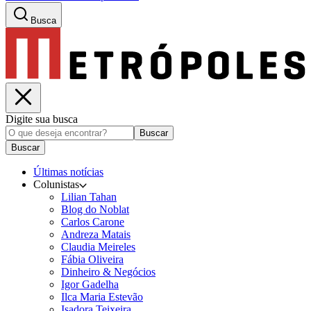
Busca
Digite sua busca
Buscar
Buscar
Últimas notícias
Colunistas
Lilian Tahan
Blog do Noblat
Carlos Carone
Andreza Matais
Claudia Meireles
Fábia Oliveira
Dinheiro & Negócios
Igor Gadelha
Ilca Maria Estevão
Isadora Teixeira