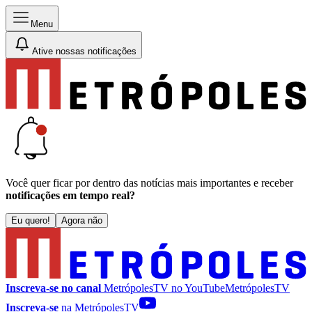
Menu
Ative nossas notificações
Você quer ficar por dentro das notícias mais importantes e receber
notificações em tempo real?
Eu quero!
Agora não
Inscreva-se no canal
MetrópolesTV no
YouTube
MetrópolesTV
Inscreva-se
na MetrópolesTV