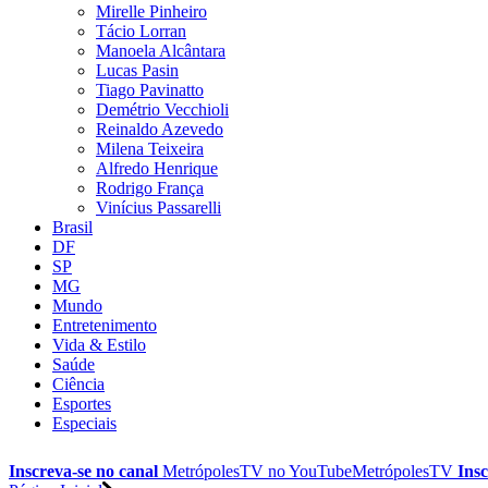
Mirelle Pinheiro
Tácio Lorran
Manoela Alcântara
Lucas Pasin
Tiago Pavinatto
Demétrio Vecchioli
Reinaldo Azevedo
Milena Teixeira
Alfredo Henrique
Rodrigo França
Vinícius Passarelli
Brasil
DF
SP
MG
Mundo
Entretenimento
Vida & Estilo
Saúde
Ciência
Esportes
Especiais
Inscreva-se no canal
MetrópolesTV no
YouTube
MetrópolesTV
Insc