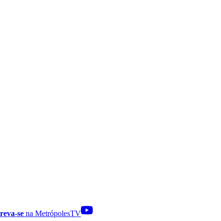
reva-se
na MetrópolesTV