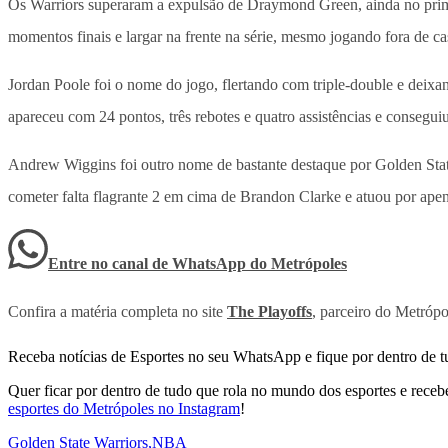
Os Warriors superaram a expulsão de Draymond Green, ainda no prime
momentos finais e largar na frente na série, mesmo jogando fora de ca
Jordan Poole foi o nome do jogo, flertando com triple-double e deixa
apareceu com 24 pontos, três rebotes e quatro assistências e consegui
Andrew Wiggins foi outro nome de bastante destaque por Golden Stat
cometer falta flagrante 2 em cima de Brandon Clarke e atuou por ape
Entre no canal de WhatsApp
do
Metrópoles
Confira a matéria completa no site
The Playoffs
, parceiro do Metrópo
Receba notícias de Esportes no seu WhatsApp e fique por dentro de t
Quer ficar por dentro de tudo que rola no mundo dos esportes e receber
esportes do Metrópoles no Instagram
!
Golden State Warriors
,
NBA