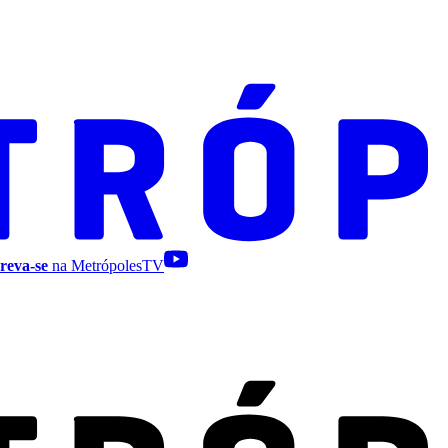
reva-se
na MetrópolesTV