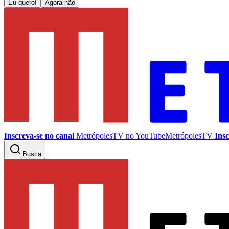
Eu quero!
Agora não
Inscreva-se no canal
MetrópolesTV no
YouTube
MetrópolesTV
Insc
Busca