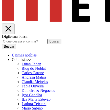
Digite sua busca
Buscar
Buscar
Últimas notícias
Colunistas
Lilian Tahan
Blog do Noblat
Carlos Carone
Andreza Matais
Claudia Meireles
Fábia Oliveira
Dinheiro & Negócios
Igor Gadelha
Ilca Maria Estevão
Isadora Teixeira
Mario Sabino