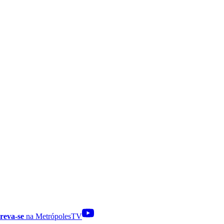
reva-se
na MetrópolesTV