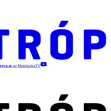
reva-se
na MetrópolesTV