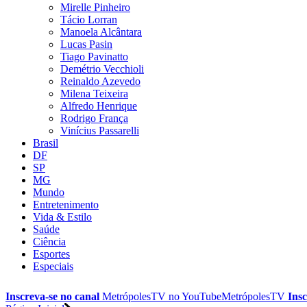
Mirelle Pinheiro
Tácio Lorran
Manoela Alcântara
Lucas Pasin
Tiago Pavinatto
Demétrio Vecchioli
Reinaldo Azevedo
Milena Teixeira
Alfredo Henrique
Rodrigo França
Vinícius Passarelli
Brasil
DF
SP
MG
Mundo
Entretenimento
Vida & Estilo
Saúde
Ciência
Esportes
Especiais
Inscreva-se no canal
MetrópolesTV no
YouTube
MetrópolesTV
Insc