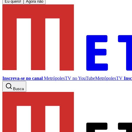
Eu quero!
Agora não
Inscreva-se no canal
MetrópolesTV no
YouTube
MetrópolesTV
Insc
Busca