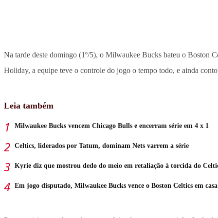
Na tarde deste domingo (1º/5), o Milwaukee Bucks bateu o Boston Ce
Holiday, a equipe teve o controle do jogo o tempo todo, e ainda cont
Leia também
Milwaukee Bucks vencem Chicago Bulls e encerram série em 4 x 1
Celtics, liderados por Tatum, dominam Nets varrem a série
Kyrie diz que mostrou dedo do meio em retaliação à torcida do Celti
Em jogo disputado, Milwaukee Bucks vence o Boston Celtics em casa