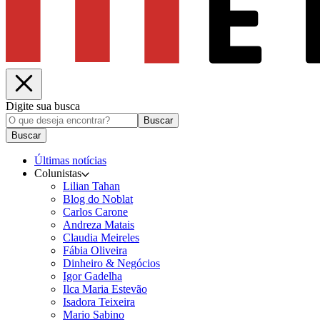
Digite sua busca
Buscar
Buscar
Últimas notícias
Colunistas
Lilian Tahan
Blog do Noblat
Carlos Carone
Andreza Matais
Claudia Meireles
Fábia Oliveira
Dinheiro & Negócios
Igor Gadelha
Ilca Maria Estevão
Isadora Teixeira
Mario Sabino