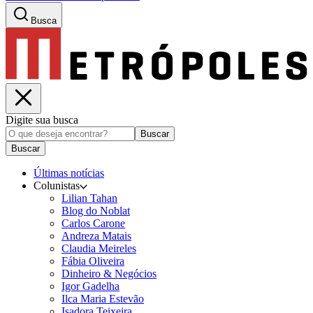
Busca
Digite sua busca
Buscar
Buscar
Últimas notícias
Colunistas
Lilian Tahan
Blog do Noblat
Carlos Carone
Andreza Matais
Claudia Meireles
Fábia Oliveira
Dinheiro & Negócios
Igor Gadelha
Ilca Maria Estevão
Isadora Teixeira