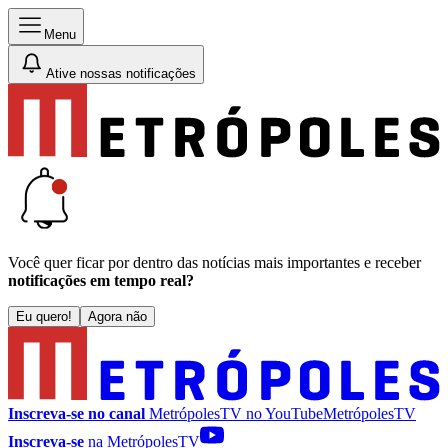
Menu
Ative nossas notificações
Você quer ficar por dentro das notícias mais importantes e receber
notificações em tempo real?
Eu quero!
Agora não
Inscreva-se no canal
MetrópolesTV no
YouTube
MetrópolesTV
Inscreva-se
na MetrópolesTV