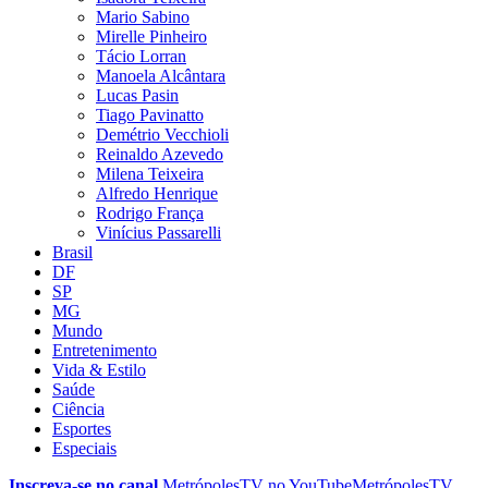
Mario Sabino
Mirelle Pinheiro
Tácio Lorran
Manoela Alcântara
Lucas Pasin
Tiago Pavinatto
Demétrio Vecchioli
Reinaldo Azevedo
Milena Teixeira
Alfredo Henrique
Rodrigo França
Vinícius Passarelli
Brasil
DF
SP
MG
Mundo
Entretenimento
Vida & Estilo
Saúde
Ciência
Esportes
Especiais
Inscreva-se no canal
MetrópolesTV no
YouTube
MetrópolesTV