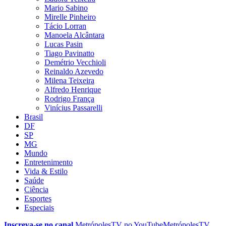
Mario Sabino
Mirelle Pinheiro
Tácio Lorran
Manoela Alcântara
Lucas Pasin
Tiago Pavinatto
Demétrio Vecchioli
Reinaldo Azevedo
Milena Teixeira
Alfredo Henrique
Rodrigo França
Vinícius Passarelli
Brasil
DF
SP
MG
Mundo
Entretenimento
Vida & Estilo
Saúde
Ciência
Esportes
Especiais
Inscreva-se no canal
MetrópolesTV no
YouTube
MetrópolesTV