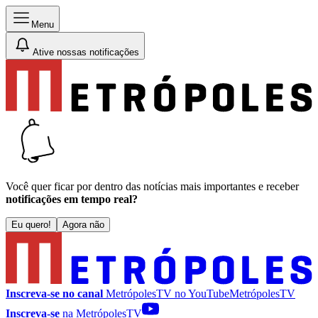
Menu
Ative nossas notificações
Você quer ficar por dentro das notícias mais importantes e receber
notificações em tempo real?
Eu quero!
Agora não
Inscreva-se no canal
MetrópolesTV no
YouTube
MetrópolesTV
Inscreva-se
na MetrópolesTV