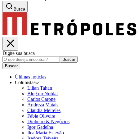
Busca
Digite sua busca
Buscar
Buscar
Últimas notícias
Colunistas
Lilian Tahan
Blog do Noblat
Carlos Carone
Andreza Matais
Claudia Meireles
Fábia Oliveira
Dinheiro & Negócios
Igor Gadelha
Ilca Maria Estevão
Isadora Teixeira