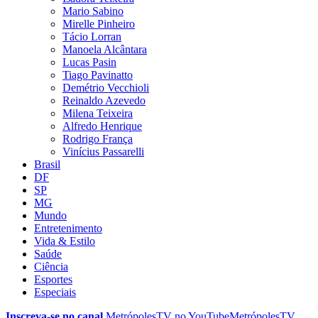
Mario Sabino
Mirelle Pinheiro
Tácio Lorran
Manoela Alcântara
Lucas Pasin
Tiago Pavinatto
Demétrio Vecchioli
Reinaldo Azevedo
Milena Teixeira
Alfredo Henrique
Rodrigo França
Vinícius Passarelli
Brasil
DF
SP
MG
Mundo
Entretenimento
Vida & Estilo
Saúde
Ciência
Esportes
Especiais
Inscreva-se no canal
MetrópolesTV no
YouTube
MetrópolesTV