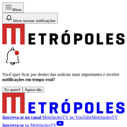
Menu
Ative nossas notificações
Você quer ficar por dentro das notícias mais importantes e receber
notificações em tempo real?
Eu quero!
Agora não
Inscreva-se no canal
MetrópolesTV no
YouTube
MetrópolesTV
Inscreva-se
na MetrópolesTV