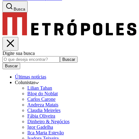
Busca
Digite sua busca
Buscar
Buscar
Últimas notícias
Colunistas
Lilian Tahan
Blog do Noblat
Carlos Carone
Andreza Matais
Claudia Meireles
Fábia Oliveira
Dinheiro & Negócios
Igor Gadelha
Ilca Maria Estevão
Isadora Teixeira