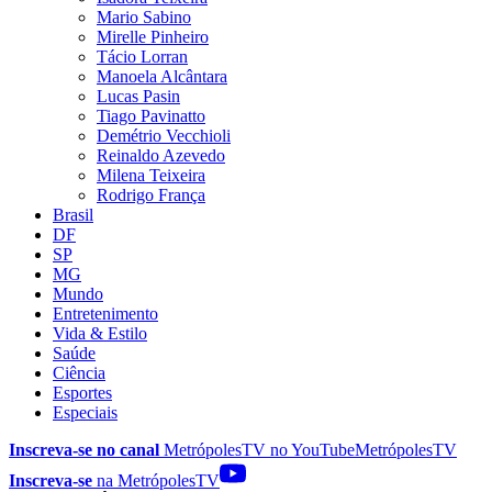
Mario Sabino
Mirelle Pinheiro
Tácio Lorran
Manoela Alcântara
Lucas Pasin
Tiago Pavinatto
Demétrio Vecchioli
Reinaldo Azevedo
Milena Teixeira
Rodrigo França
Brasil
DF
SP
MG
Mundo
Entretenimento
Vida & Estilo
Saúde
Ciência
Esportes
Especiais
Inscreva-se no canal
MetrópolesTV no
YouTube
MetrópolesTV
Inscreva-se
na MetrópolesTV