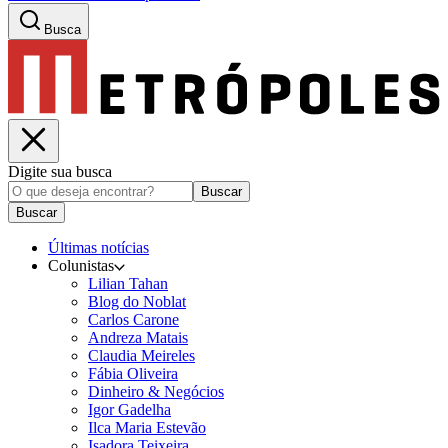
Busca
Digite sua busca
Buscar
Buscar
Últimas notícias
Colunistas
Lilian Tahan
Blog do Noblat
Carlos Carone
Andreza Matais
Claudia Meireles
Fábia Oliveira
Dinheiro & Negócios
Igor Gadelha
Ilca Maria Estevão
Isadora Teixeira