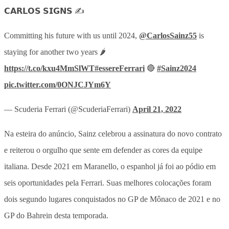
𝗖𝗔𝗥𝗟𝗢𝗦 𝗦𝗜𝗚𝗡𝗦 ✍️
Committing his future with us until 2024,
@CarlosSainz55
is
staying for another two years 🌶
https://t.co/kxu4MmSlWT
#essereFerrari
🔴
#Sainz2024
pic.twitter.com/0ONJCJYm6Y
— Scuderia Ferrari (@ScuderiaFerrari)
April 21, 2022
Na esteira do anúncio, Sainz celebrou a assinatura do novo contrato
e reiterou o orgulho que sente em defender as cores da equipe
italiana. Desde 2021 em Maranello, o espanhol já foi ao pódio em
seis oportunidades pela Ferrari. Suas melhores colocações foram
dois segundo lugares conquistados no GP de Mônaco de 2021 e no
GP do Bahrein desta temporada.