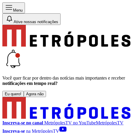
Menu
Ative nossas notificações
Você quer ficar por dentro das notícias mais importantes e receber
notificações em tempo real?
Eu quero!
Agora não
Inscreva-se no canal
MetrópolesTV no
YouTube
MetrópolesTV
Inscreva-se
na MetrópolesTV