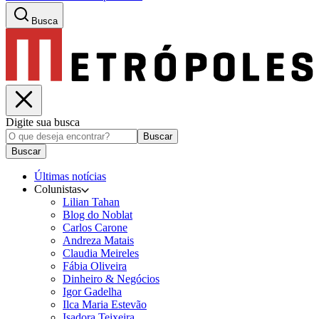
Busca
Digite sua busca
Buscar
Buscar
Últimas notícias
Colunistas
Lilian Tahan
Blog do Noblat
Carlos Carone
Andreza Matais
Claudia Meireles
Fábia Oliveira
Dinheiro & Negócios
Igor Gadelha
Ilca Maria Estevão
Isadora Teixeira