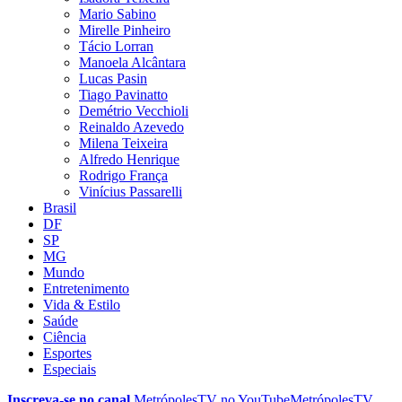
Mario Sabino
Mirelle Pinheiro
Tácio Lorran
Manoela Alcântara
Lucas Pasin
Tiago Pavinatto
Demétrio Vecchioli
Reinaldo Azevedo
Milena Teixeira
Alfredo Henrique
Rodrigo França
Vinícius Passarelli
Brasil
DF
SP
MG
Mundo
Entretenimento
Vida & Estilo
Saúde
Ciência
Esportes
Especiais
Inscreva-se no canal
MetrópolesTV no
YouTube
MetrópolesTV