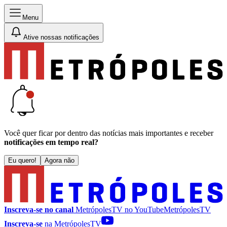
Menu
Ative nossas notificações
Você quer ficar por dentro das notícias mais importantes e receber
notificações em tempo real?
Eu quero!
Agora não
Inscreva-se no canal
MetrópolesTV no
YouTube
MetrópolesTV
Inscreva-se
na MetrópolesTV