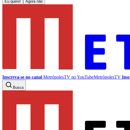
Eu quero!
Agora não
Inscreva-se no canal
MetrópolesTV no
YouTube
MetrópolesTV
Insc
Busca