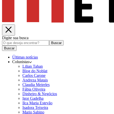
Digite sua busca
Buscar
Buscar
Últimas notícias
Colunistas
Lilian Tahan
Blog do Noblat
Carlos Carone
Andreza Matais
Claudia Meireles
Fábia Oliveira
Dinheiro & Negócios
Igor Gadelha
Ilca Maria Estevão
Isadora Teixeira
Mario Sabino