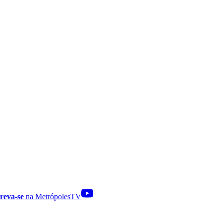
reva-se
na MetrópolesTV