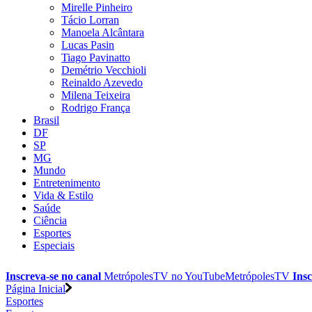
Mirelle Pinheiro
Tácio Lorran
Manoela Alcântara
Lucas Pasin
Tiago Pavinatto
Demétrio Vecchioli
Reinaldo Azevedo
Milena Teixeira
Rodrigo França
Brasil
DF
SP
MG
Mundo
Entretenimento
Vida & Estilo
Saúde
Ciência
Esportes
Especiais
Inscreva-se no canal
MetrópolesTV no
YouTube
MetrópolesTV
Insc
Página Inicial
Esportes