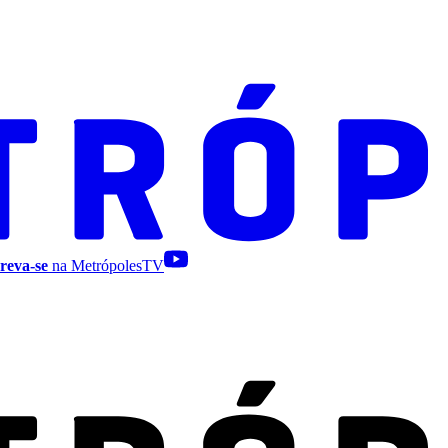
reva-se
na MetrópolesTV