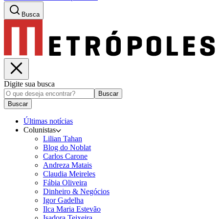
Busca
Digite sua busca
Buscar
Buscar
Últimas notícias
Colunistas
Lilian Tahan
Blog do Noblat
Carlos Carone
Andreza Matais
Claudia Meireles
Fábia Oliveira
Dinheiro & Negócios
Igor Gadelha
Ilca Maria Estevão
Isadora Teixeira