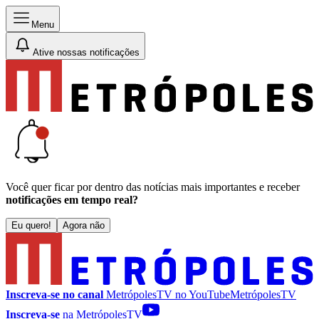
Menu
Ative nossas notificações
Você quer ficar por dentro das notícias mais importantes e receber
notificações em tempo real?
Eu quero!
Agora não
Inscreva-se no canal
MetrópolesTV no
YouTube
MetrópolesTV
Inscreva-se
na MetrópolesTV