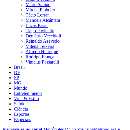
Mario Sabino
Mirelle Pinheiro
Tácio Lorran
Manoela Alcântara
Lucas Pasin
Tiago Pavinatto
Demétrio Vecchioli
Reinaldo Azevedo
Milena Teixeira
Alfredo Henrique
Rodrigo França
Vinícius Passarelli
Brasil
DF
SP
MG
Mundo
Entretenimento
Vida & Estilo
Saúde
Ciência
Esportes
Especiais
Inscreva-se no canal
MetrópolesTV no
YouTube
MetrópolesTV