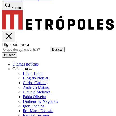
Busca
Digite sua busca
Buscar
Buscar
Últimas notícias
Colunistas
Lilian Tahan
Blog do Noblat
Carlos Carone
Andreza Matais
Claudia Meireles
Fábia Oliveira
Dinheiro & Negócios
Igor Gadelha
Ilca Maria Estevão
Isadora Teixeira