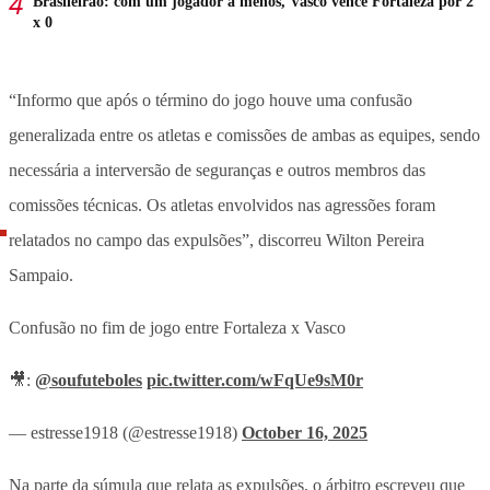
Brasileirão: com um jogador a menos, Vasco vence Fortaleza por 2
x 0
“Informo que após o término do jogo houve uma confusão
generalizada entre os atletas e comissões de ambas as equipes, sendo
necessária a interversão de seguranças e outros membros das
comissões técnicas. Os atletas envolvidos nas agressões foram
relatados no campo das expulsões”, discorreu Wilton Pereira
Sampaio.
Confusão no fim de jogo entre Fortaleza x Vasco
🎥:
@soufuteboles
pic.twitter.com/wFqUe9sM0r
— estresse1918 (@estresse1918)
October 16, 2025
Na parte da súmula que relata as expulsões, o árbitro escreveu que