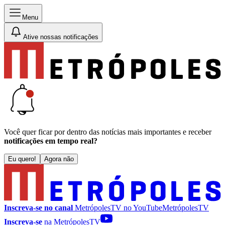
Menu
Ative nossas notificações
Você quer ficar por dentro das notícias mais importantes e receber
notificações em tempo real?
Eu quero!
Agora não
Inscreva-se no canal
MetrópolesTV no
YouTube
MetrópolesTV
Inscreva-se
na MetrópolesTV