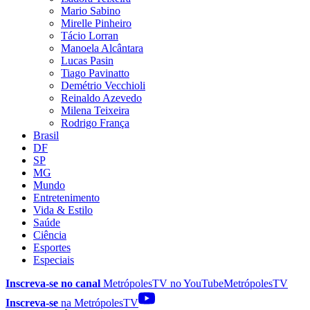
Mario Sabino
Mirelle Pinheiro
Tácio Lorran
Manoela Alcântara
Lucas Pasin
Tiago Pavinatto
Demétrio Vecchioli
Reinaldo Azevedo
Milena Teixeira
Rodrigo França
Brasil
DF
SP
MG
Mundo
Entretenimento
Vida & Estilo
Saúde
Ciência
Esportes
Especiais
Inscreva-se no canal
MetrópolesTV no
YouTube
MetrópolesTV
Inscreva-se
na MetrópolesTV