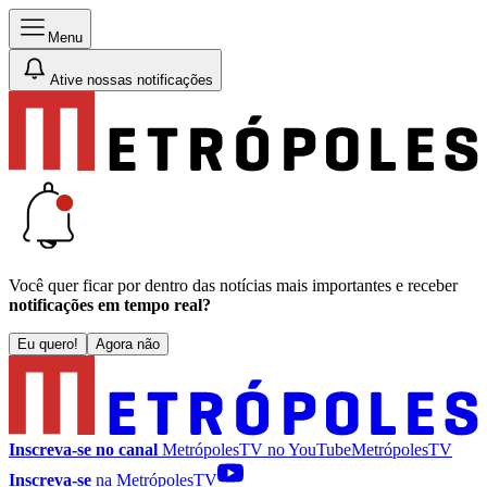
Menu
Ative nossas notificações
Você quer ficar por dentro das notícias mais importantes e receber
notificações em tempo real?
Eu quero!
Agora não
Inscreva-se no canal
MetrópolesTV no
YouTube
MetrópolesTV
Inscreva-se
na MetrópolesTV