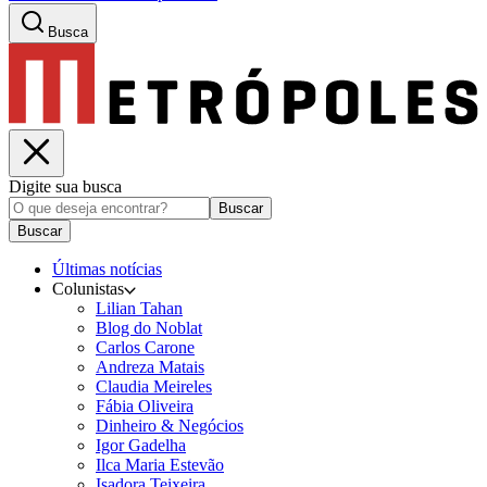
Busca
Digite sua busca
Buscar
Buscar
Últimas notícias
Colunistas
Lilian Tahan
Blog do Noblat
Carlos Carone
Andreza Matais
Claudia Meireles
Fábia Oliveira
Dinheiro & Negócios
Igor Gadelha
Ilca Maria Estevão
Isadora Teixeira