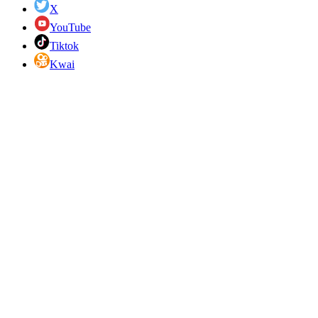
X
YouTube
Tiktok
Kwai