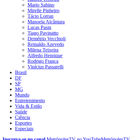
Mario Sabino
Mirelle Pinheiro
Tácio Lorran
Manoela Alcântara
Lucas Pasin
Tiago Pavinatto
Demétrio Vecchioli
Reinaldo Azevedo
Milena Teixeira
Alfredo Henrique
Rodrigo França
Vinícius Passarelli
Brasil
DF
SP
MG
Mundo
Entretenimento
Vida & Estilo
Saúde
Ciência
Esportes
Especiais
Inscreva-se no canal
MetrópolesTV no
YouTube
MetrópolesTV