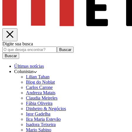
Digite sua busca
Buscar
Buscar
Últimas notícias
Colunistas
Lilian Tahan
Blog do Noblat
Carlos Carone
Andreza Matais
Claudia Meireles
Fábia Oliveira
Dinheiro & Negócios
Igor Gadelha
Ilca Maria Estevão
Isadora Teixeira
Mario Sabino