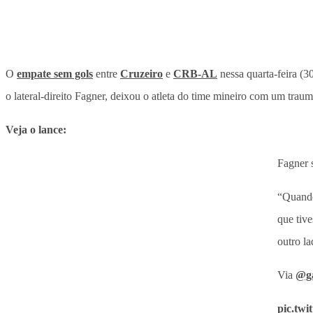
O
empate sem gols
entre
Cruzeiro
e
CRB-AL
nessa quarta-feira (3
o lateral-direito Fagner, deixou o atleta do time mineiro com um traum
Veja o lance:
Fagner 
“Quando 
que tiv
outro l
Via
@ga
pic.twi