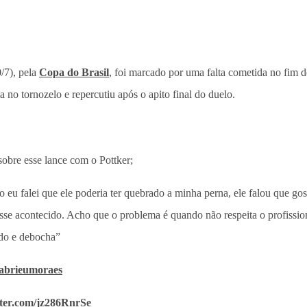
0/7), pela
Copa do Brasil
, foi marcado por uma falta cometida no fim d
a no tornozelo e repercutiu após o apito final do duelo.
sobre esse lance com o Pottker;
eu falei que ele poderia ter quebrado a minha perna, ele falou que gos
esse acontecido. Acho que o problema é quando não respeita o profissio
ado e debocha”
brieumoraes
tter.com/jz286RnrSe