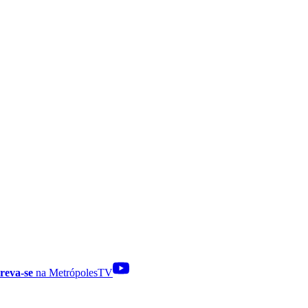
reva-se
na MetrópolesTV