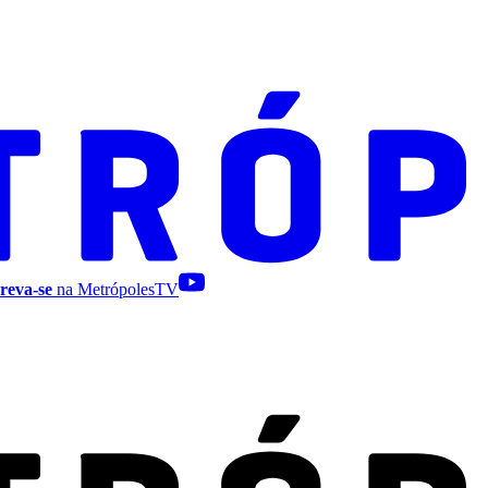
reva-se
na MetrópolesTV