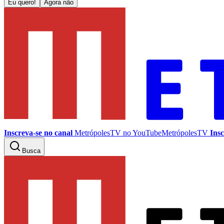
Eu quero!
Agora não
Inscreva-se no canal
MetrópolesTV no
YouTube
MetrópolesTV
Insc
Busca