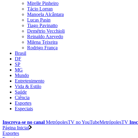
Mirelle Pinheiro
Tácio Lorran
Manoela Alcântara
Lucas Pasin
Tiago Pavinatto
Demétrio Vecchioli
Reinaldo Azevedo
Milena Teixeira
Rodrigo França
Brasil
DF
SP
MG
Mundo
Entretenimento
Vida & Estilo
Saúde
Ciência
Esportes
Especiais
Inscreva-se no canal
MetrópolesTV no
YouTube
MetrópolesTV
Insc
Página Inicial
Esportes