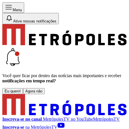
Menu
Ative nossas notificações
Você quer ficar por dentro das notícias mais importantes e receber
notificações em tempo real?
Eu quero!
Agora não
Inscreva-se no canal
MetrópolesTV no
YouTube
MetrópolesTV
Inscreva-se
na MetrópolesTV