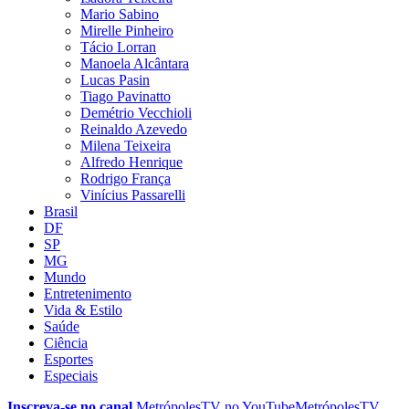
Mario Sabino
Mirelle Pinheiro
Tácio Lorran
Manoela Alcântara
Lucas Pasin
Tiago Pavinatto
Demétrio Vecchioli
Reinaldo Azevedo
Milena Teixeira
Alfredo Henrique
Rodrigo França
Vinícius Passarelli
Brasil
DF
SP
MG
Mundo
Entretenimento
Vida & Estilo
Saúde
Ciência
Esportes
Especiais
Inscreva-se no canal
MetrópolesTV no
YouTube
MetrópolesTV