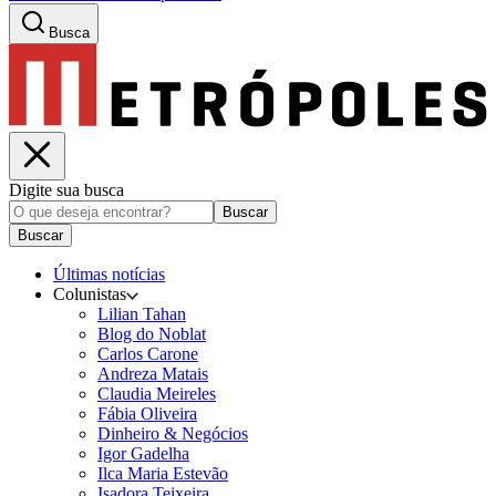
Busca
Digite sua busca
Buscar
Buscar
Últimas notícias
Colunistas
Lilian Tahan
Blog do Noblat
Carlos Carone
Andreza Matais
Claudia Meireles
Fábia Oliveira
Dinheiro & Negócios
Igor Gadelha
Ilca Maria Estevão
Isadora Teixeira