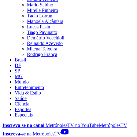
Mario Sabino
Mirelle Pinheiro
Tácio Lorran
Manoela Alcântara
Lucas Pasin
Tiago Pavinatto
Demétrio Vecchioli
Reinaldo Azevedo
Milena Teixeira
Rodrigo França
Brasil
DF
SP
MG
Mundo
Entretenimento
Vida & Estilo
Saúde
Ciência
Esportes
Especiais
Inscreva-se no canal
MetrópolesTV no
YouTube
MetrópolesTV
Inscreva-se
na MetrópolesTV