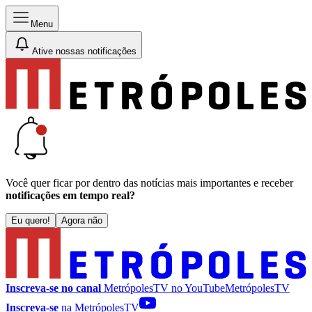
Menu
Ative nossas notificações
Você quer ficar por dentro das notícias mais importantes e receber
notificações em tempo real?
Eu quero!
Agora não
Inscreva-se no canal
MetrópolesTV no
YouTube
MetrópolesTV
Inscreva-se
na MetrópolesTV