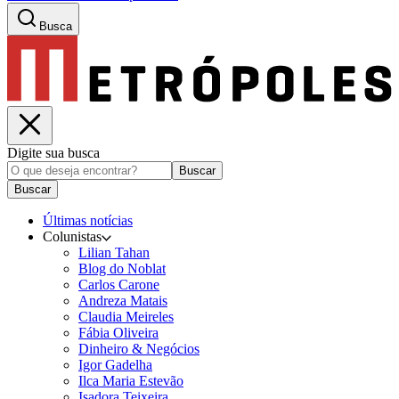
Busca
Digite sua busca
Buscar
Buscar
Últimas notícias
Colunistas
Lilian Tahan
Blog do Noblat
Carlos Carone
Andreza Matais
Claudia Meireles
Fábia Oliveira
Dinheiro & Negócios
Igor Gadelha
Ilca Maria Estevão
Isadora Teixeira