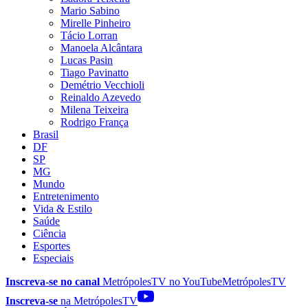
Mario Sabino
Mirelle Pinheiro
Tácio Lorran
Manoela Alcântara
Lucas Pasin
Tiago Pavinatto
Demétrio Vecchioli
Reinaldo Azevedo
Milena Teixeira
Rodrigo França
Brasil
DF
SP
MG
Mundo
Entretenimento
Vida & Estilo
Saúde
Ciência
Esportes
Especiais
Inscreva-se no canal
MetrópolesTV no
YouTube
MetrópolesTV
Inscreva-se
na MetrópolesTV