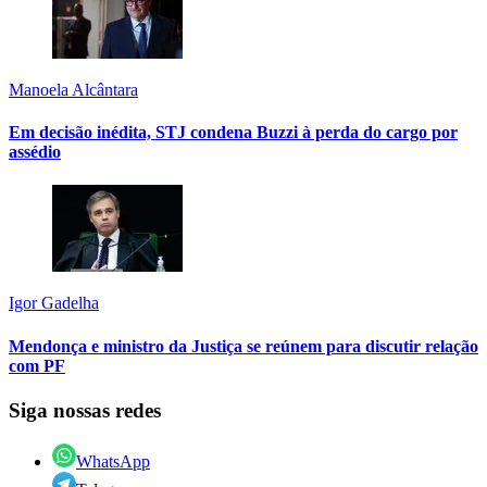
Manoela Alcântara
Em decisão inédita, STJ condena Buzzi à perda do cargo por
assédio
Igor Gadelha
Mendonça e ministro da Justiça se reúnem para discutir relação
com PF
Siga nossas redes
WhatsApp