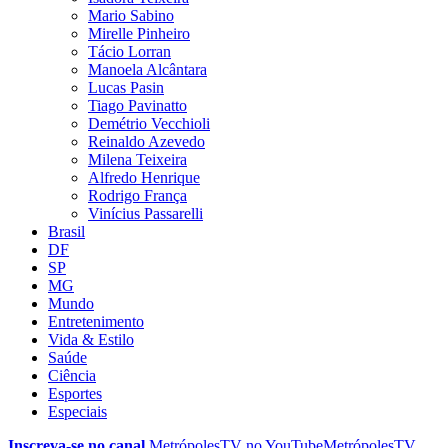
Mario Sabino
Mirelle Pinheiro
Tácio Lorran
Manoela Alcântara
Lucas Pasin
Tiago Pavinatto
Demétrio Vecchioli
Reinaldo Azevedo
Milena Teixeira
Alfredo Henrique
Rodrigo França
Vinícius Passarelli
Brasil
DF
SP
MG
Mundo
Entretenimento
Vida & Estilo
Saúde
Ciência
Esportes
Especiais
Inscreva-se no canal
MetrópolesTV no
YouTube
MetrópolesTV