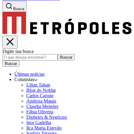
Busca
Digite sua busca
Buscar
Buscar
Últimas notícias
Colunistas
Lilian Tahan
Blog do Noblat
Carlos Carone
Andreza Matais
Claudia Meireles
Fábia Oliveira
Dinheiro & Negócios
Igor Gadelha
Ilca Maria Estevão
Isadora Teixeira