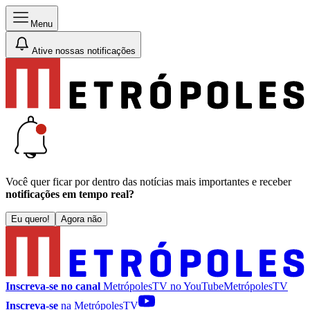
Menu
Ative nossas notificações
Você quer ficar por dentro das notícias mais importantes e receber
notificações em tempo real?
Eu quero!
Agora não
Inscreva-se no canal
MetrópolesTV no
YouTube
MetrópolesTV
Inscreva-se
na MetrópolesTV