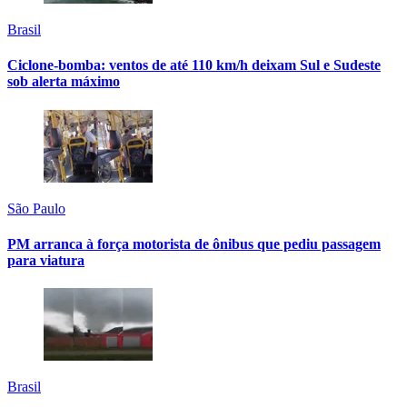
Brasil
Ciclone-bomba: ventos de até 110 km/h deixam Sul e Sudeste
sob alerta máximo
São Paulo
PM arranca à força motorista de ônibus que pediu passagem
para viatura
Brasil