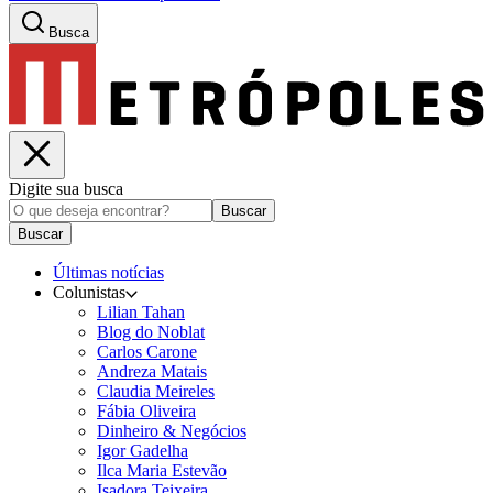
Busca
Digite sua busca
Buscar
Buscar
Últimas notícias
Colunistas
Lilian Tahan
Blog do Noblat
Carlos Carone
Andreza Matais
Claudia Meireles
Fábia Oliveira
Dinheiro & Negócios
Igor Gadelha
Ilca Maria Estevão
Isadora Teixeira