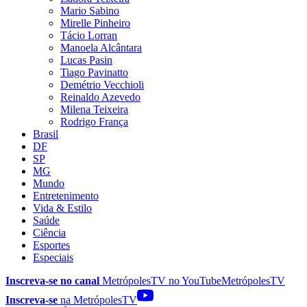
Mario Sabino
Mirelle Pinheiro
Tácio Lorran
Manoela Alcântara
Lucas Pasin
Tiago Pavinatto
Demétrio Vecchioli
Reinaldo Azevedo
Milena Teixeira
Rodrigo França
Brasil
DF
SP
MG
Mundo
Entretenimento
Vida & Estilo
Saúde
Ciência
Esportes
Especiais
Inscreva-se no canal
MetrópolesTV no
YouTube
MetrópolesTV
Inscreva-se
na MetrópolesTV