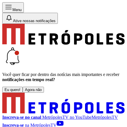
Menu
Ative nossas notificações
Você quer ficar por dentro das notícias mais importantes e receber
notificações em tempo real?
Eu quero!
Agora não
Inscreva-se no canal
MetrópolesTV no
YouTube
MetrópolesTV
Inscreva-se
na MetrópolesTV