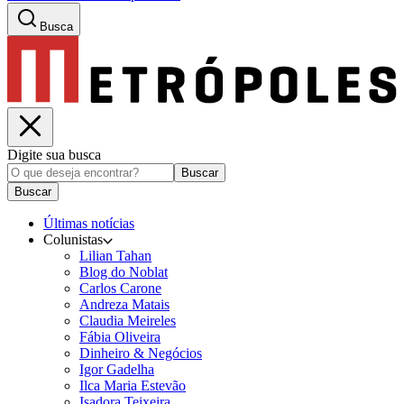
Busca
Digite sua busca
Buscar
Buscar
Últimas notícias
Colunistas
Lilian Tahan
Blog do Noblat
Carlos Carone
Andreza Matais
Claudia Meireles
Fábia Oliveira
Dinheiro & Negócios
Igor Gadelha
Ilca Maria Estevão
Isadora Teixeira