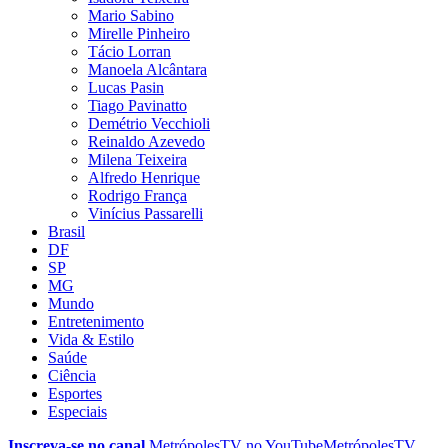
Mario Sabino
Mirelle Pinheiro
Tácio Lorran
Manoela Alcântara
Lucas Pasin
Tiago Pavinatto
Demétrio Vecchioli
Reinaldo Azevedo
Milena Teixeira
Alfredo Henrique
Rodrigo França
Vinícius Passarelli
Brasil
DF
SP
MG
Mundo
Entretenimento
Vida & Estilo
Saúde
Ciência
Esportes
Especiais
Inscreva-se no canal
MetrópolesTV no
YouTube
MetrópolesTV