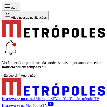
Menu
Ative nossas notificações
Você quer ficar por dentro das notícias mais importantes e receber
notificações em tempo real?
Eu quero!
Agora não
Inscreva-se no canal
MetrópolesTV no
YouTube
MetrópolesTV
Inscreva-se
na MetrópolesTV