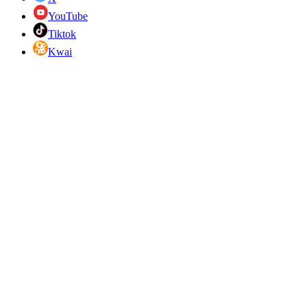
YouTube
Tiktok
Kwai