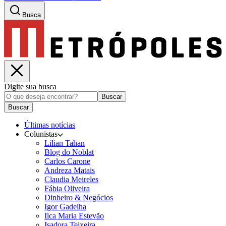
Busca
Digite sua busca
Buscar
Buscar
Últimas notícias
Colunistas
Lilian Tahan
Blog do Noblat
Carlos Carone
Andreza Matais
Claudia Meireles
Fábia Oliveira
Dinheiro & Negócios
Igor Gadelha
Ilca Maria Estevão
Isadora Teixeira