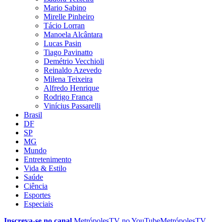
Mario Sabino
Mirelle Pinheiro
Tácio Lorran
Manoela Alcântara
Lucas Pasin
Tiago Pavinatto
Demétrio Vecchioli
Reinaldo Azevedo
Milena Teixeira
Alfredo Henrique
Rodrigo França
Vinícius Passarelli
Brasil
DF
SP
MG
Mundo
Entretenimento
Vida & Estilo
Saúde
Ciência
Esportes
Especiais
Inscreva-se no canal
MetrópolesTV no
YouTube
MetrópolesTV