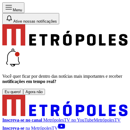
Menu
Ative nossas notificações
Você quer ficar por dentro das notícias mais importantes e receber
notificações em tempo real?
Eu quero!
Agora não
Inscreva-se no canal
MetrópolesTV no
YouTube
MetrópolesTV
Inscreva-se
na MetrópolesTV