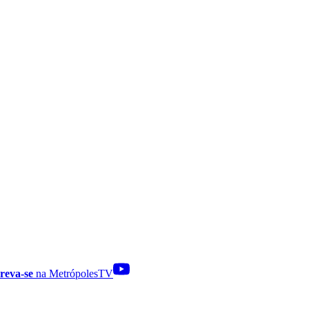
reva-se
na MetrópolesTV