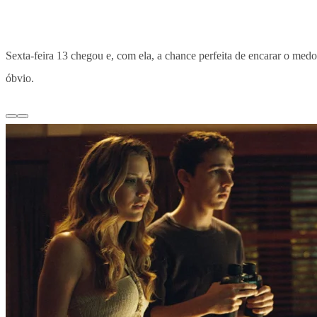
Sexta-feira 13 chegou e, com ela, a chance perfeita de encarar o med
óbvio.