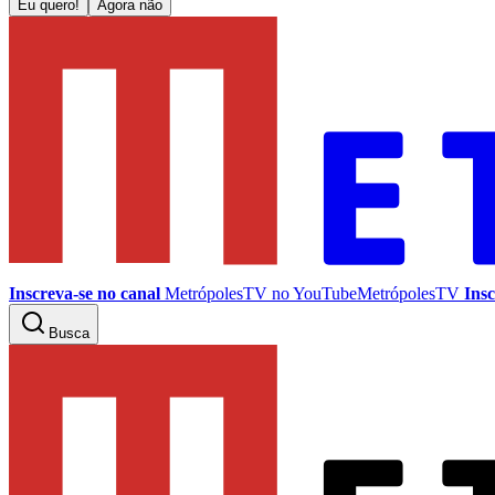
Eu quero!
Agora não
Inscreva-se no canal
MetrópolesTV no
YouTube
MetrópolesTV
Insc
Busca