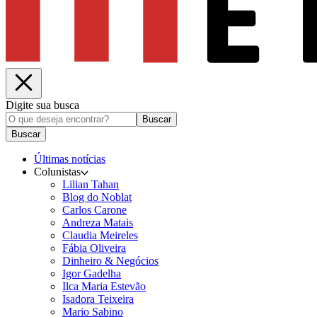
Digite sua busca
Buscar
Buscar
Últimas notícias
Colunistas
Lilian Tahan
Blog do Noblat
Carlos Carone
Andreza Matais
Claudia Meireles
Fábia Oliveira
Dinheiro & Negócios
Igor Gadelha
Ilca Maria Estevão
Isadora Teixeira
Mario Sabino