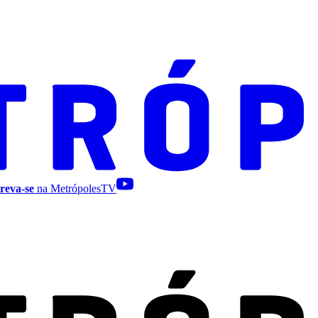
reva-se
na MetrópolesTV