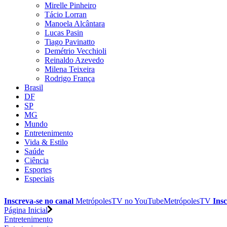
Mirelle Pinheiro
Tácio Lorran
Manoela Alcântara
Lucas Pasin
Tiago Pavinatto
Demétrio Vecchioli
Reinaldo Azevedo
Milena Teixeira
Rodrigo França
Brasil
DF
SP
MG
Mundo
Entretenimento
Vida & Estilo
Saúde
Ciência
Esportes
Especiais
Inscreva-se no canal
MetrópolesTV no
YouTube
MetrópolesTV
Insc
Página Inicial
Entretenimento