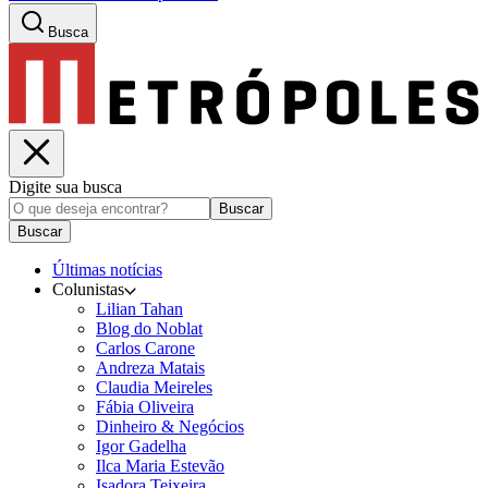
Busca
Digite sua busca
Buscar
Buscar
Últimas notícias
Colunistas
Lilian Tahan
Blog do Noblat
Carlos Carone
Andreza Matais
Claudia Meireles
Fábia Oliveira
Dinheiro & Negócios
Igor Gadelha
Ilca Maria Estevão
Isadora Teixeira