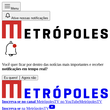
Menu
Ative nossas notificações
Você quer ficar por dentro das notícias mais importantes e receber
notificações em tempo real?
Eu quero!
Agora não
Inscreva-se no canal
MetrópolesTV no
YouTube
MetrópolesTV
Inscreva-se
na MetrópolesTV