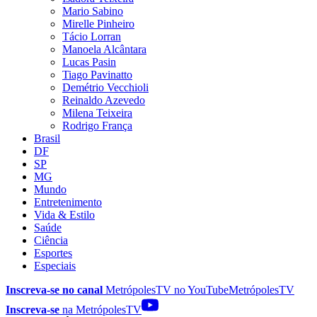
Mario Sabino
Mirelle Pinheiro
Tácio Lorran
Manoela Alcântara
Lucas Pasin
Tiago Pavinatto
Demétrio Vecchioli
Reinaldo Azevedo
Milena Teixeira
Rodrigo França
Brasil
DF
SP
MG
Mundo
Entretenimento
Vida & Estilo
Saúde
Ciência
Esportes
Especiais
Inscreva-se no canal
MetrópolesTV no
YouTube
MetrópolesTV
Inscreva-se
na MetrópolesTV