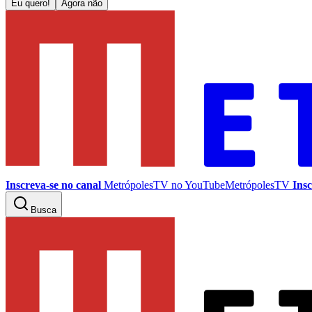
Eu quero!
Agora não
Inscreva-se no canal
MetrópolesTV no
YouTube
MetrópolesTV
Insc
Busca