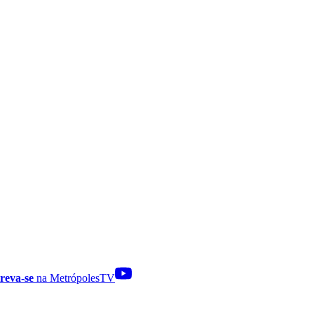
reva-se
na MetrópolesTV