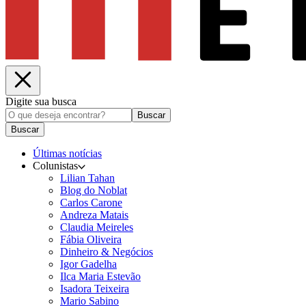
Digite sua busca
Buscar
Buscar
Últimas notícias
Colunistas
Lilian Tahan
Blog do Noblat
Carlos Carone
Andreza Matais
Claudia Meireles
Fábia Oliveira
Dinheiro & Negócios
Igor Gadelha
Ilca Maria Estevão
Isadora Teixeira
Mario Sabino