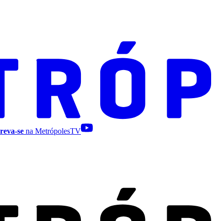
reva-se
na MetrópolesTV