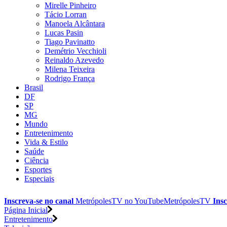
Mirelle Pinheiro
Tácio Lorran
Manoela Alcântara
Lucas Pasin
Tiago Pavinatto
Demétrio Vecchioli
Reinaldo Azevedo
Milena Teixeira
Rodrigo França
Brasil
DF
SP
MG
Mundo
Entretenimento
Vida & Estilo
Saúde
Ciência
Esportes
Especiais
Inscreva-se no canal
MetrópolesTV no
YouTube
MetrópolesTV
Insc
Página Inicial
Entretenimento