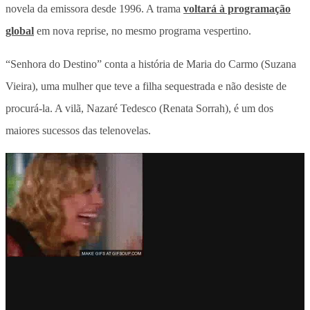
novela da emissora desde 1996. A trama
voltará à programação
global
em nova reprise, no mesmo programa vespertino.
“Senhora do Destino” conta a história de Maria do Carmo (Suzana
Vieira), uma mulher que teve a filha sequestrada e não desiste de
procurá-la. A vilã, Nazaré Tedesco (Renata Sorrah), é um dos
maiores sucessos das telenovelas.