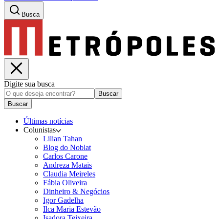
Busca
Digite sua busca
Buscar
Buscar
Últimas notícias
Colunistas
Lilian Tahan
Blog do Noblat
Carlos Carone
Andreza Matais
Claudia Meireles
Fábia Oliveira
Dinheiro & Negócios
Igor Gadelha
Ilca Maria Estevão
Isadora Teixeira