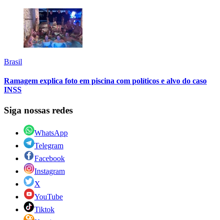
Brasil
Ramagem explica foto em piscina com políticos e alvo do caso
INSS
Siga nossas redes
WhatsApp
Telegram
Facebook
Instagram
X
YouTube
Tiktok