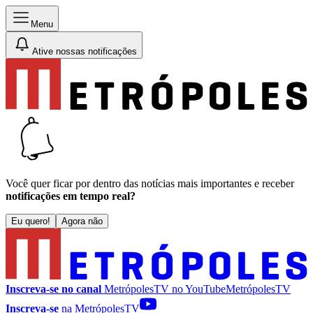
Menu
Ative nossas notificações
Você quer ficar por dentro das notícias mais importantes e receber
notificações em tempo real?
Eu quero!
Agora não
Inscreva-se no canal
MetrópolesTV no
YouTube
MetrópolesTV
Inscreva-se
na MetrópolesTV