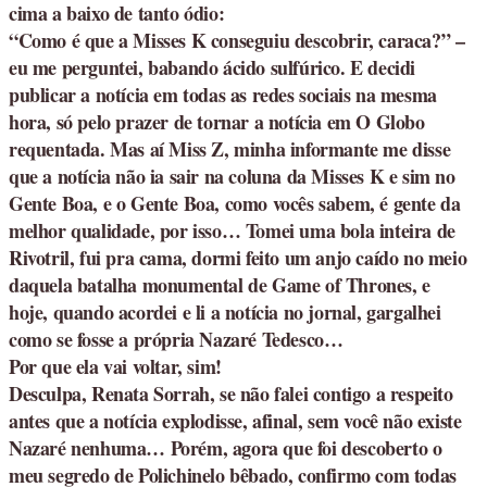
cima a baixo de tanto ódio:
“Como é que a Misses K conseguiu descobrir, caraca?” –
eu me perguntei, babando ácido sulfúrico. E decidi
publicar a notícia em todas as redes sociais na mesma
hora, só pelo prazer de tornar a notícia em O Globo
requentada. Mas aí Miss Z, minha informante me disse
que a notícia não ia sair na coluna da Misses K e sim no
Gente Boa, e o Gente Boa, como vocês sabem, é gente da
melhor qualidade, por isso… Tomei uma bola inteira de
Rivotril, fui pra cama, dormi feito um anjo caído no meio
daquela batalha monumental de Game of Thrones, e
hoje, quando acordei e li a notícia no jornal, gargalhei
como se fosse a própria Nazaré Tedesco…
Por que ela vai voltar, sim!
Desculpa, Renata Sorrah, se não falei contigo a respeito
antes que a notícia explodisse, afinal, sem você não existe
Nazaré nenhuma… Porém, agora que foi descoberto o
meu segredo de Polichinelo bêbado, confirmo com todas