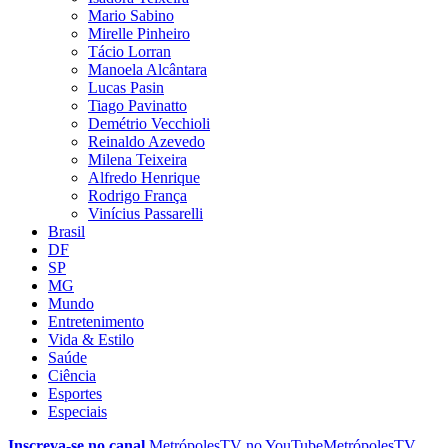
Mario Sabino
Mirelle Pinheiro
Tácio Lorran
Manoela Alcântara
Lucas Pasin
Tiago Pavinatto
Demétrio Vecchioli
Reinaldo Azevedo
Milena Teixeira
Alfredo Henrique
Rodrigo França
Vinícius Passarelli
Brasil
DF
SP
MG
Mundo
Entretenimento
Vida & Estilo
Saúde
Ciência
Esportes
Especiais
Inscreva-se no canal
MetrópolesTV no
YouTube
MetrópolesTV