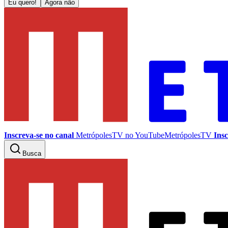
Eu quero!
Agora não
Inscreva-se no canal
MetrópolesTV no
YouTube
MetrópolesTV
Insc
Busca