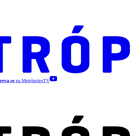
reva-se
na MetrópolesTV