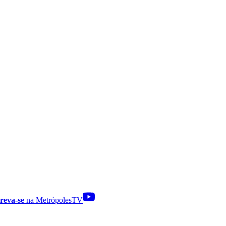
reva-se
na MetrópolesTV