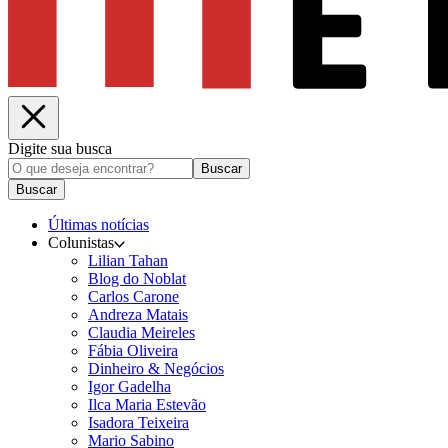
Digite sua busca
Buscar
Buscar
Últimas notícias
Colunistas
Lilian Tahan
Blog do Noblat
Carlos Carone
Andreza Matais
Claudia Meireles
Fábia Oliveira
Dinheiro & Negócios
Igor Gadelha
Ilca Maria Estevão
Isadora Teixeira
Mario Sabino