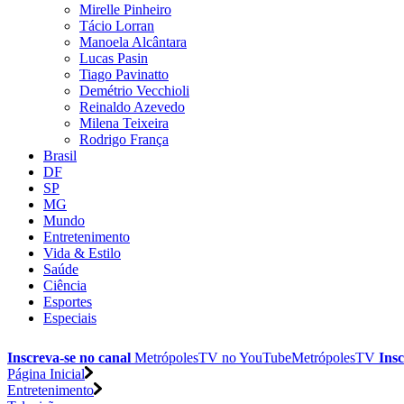
Mirelle Pinheiro
Tácio Lorran
Manoela Alcântara
Lucas Pasin
Tiago Pavinatto
Demétrio Vecchioli
Reinaldo Azevedo
Milena Teixeira
Rodrigo França
Brasil
DF
SP
MG
Mundo
Entretenimento
Vida & Estilo
Saúde
Ciência
Esportes
Especiais
Inscreva-se no canal
MetrópolesTV no
YouTube
MetrópolesTV
Insc
Página Inicial
Entretenimento