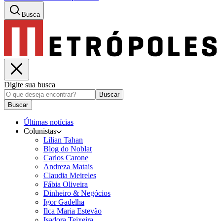
Busca
Digite sua busca
Buscar
Buscar
Últimas notícias
Colunistas
Lilian Tahan
Blog do Noblat
Carlos Carone
Andreza Matais
Claudia Meireles
Fábia Oliveira
Dinheiro & Negócios
Igor Gadelha
Ilca Maria Estevão
Isadora Teixeira