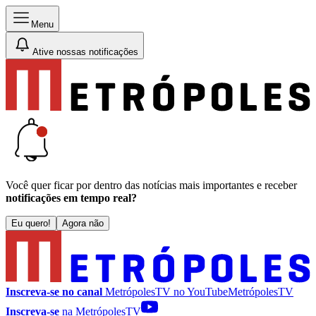
Menu
Ative nossas notificações
Você quer ficar por dentro das notícias mais importantes e receber
notificações em tempo real?
Eu quero!
Agora não
Inscreva-se no canal
MetrópolesTV no
YouTube
MetrópolesTV
Inscreva-se
na MetrópolesTV