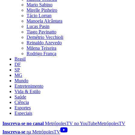
Mario Sabino
Mirelle Pinheiro
Tácio Lorran
Manoela Alcântara
Lucas Pasin
Tiago Pavinatto
Demétrio Vecchioli
Reinaldo Azevedo
Milena Teixeira
Rodrigo França
Brasil
DF
SP
MG
Mundo
Entretenimento
Vida & Estilo
Saúde
Ciência
Esportes
Especiais
Inscreva-se no canal
MetrópolesTV no
YouTube
MetrópolesTV
Inscreva-se
na MetrópolesTV