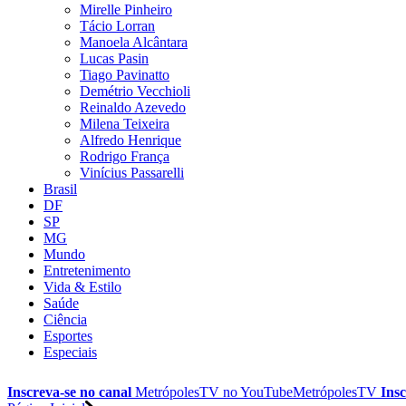
Mirelle Pinheiro
Tácio Lorran
Manoela Alcântara
Lucas Pasin
Tiago Pavinatto
Demétrio Vecchioli
Reinaldo Azevedo
Milena Teixeira
Alfredo Henrique
Rodrigo França
Vinícius Passarelli
Brasil
DF
SP
MG
Mundo
Entretenimento
Vida & Estilo
Saúde
Ciência
Esportes
Especiais
Inscreva-se no canal
MetrópolesTV no
YouTube
MetrópolesTV
Insc