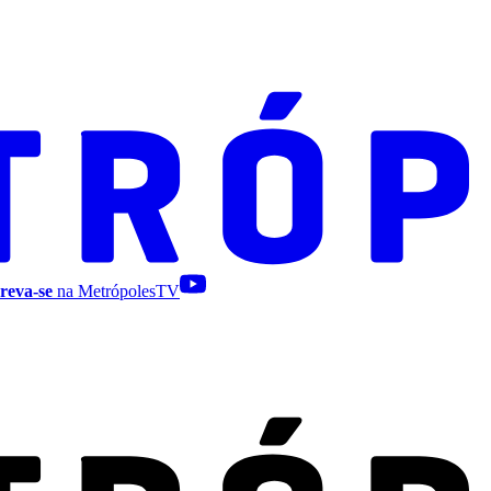
reva-se
na MetrópolesTV