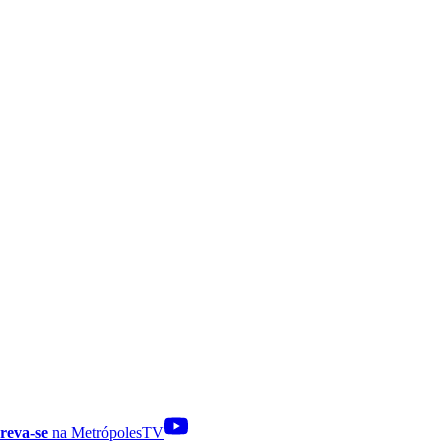
reva-se
na MetrópolesTV