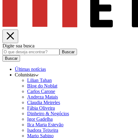
Digite sua busca
Buscar
Buscar
Últimas notícias
Colunistas
Lilian Tahan
Blog do Noblat
Carlos Carone
Andreza Matais
Claudia Meireles
Fábia Oliveira
Dinheiro & Negócios
Igor Gadelha
Ilca Maria Estevão
Isadora Teixeira
Mario Sabino