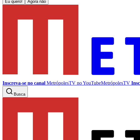
Eu quero!
Agora não
Inscreva-se no canal
MetrópolesTV no
YouTube
MetrópolesTV
Insc
Busca