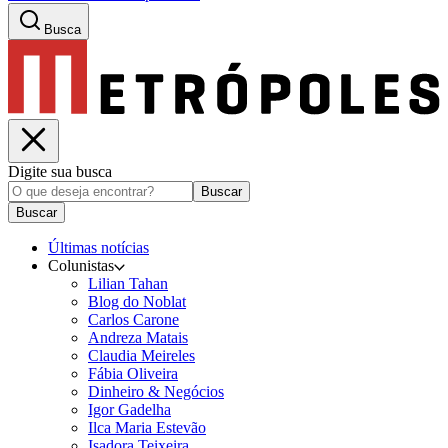
Busca
Digite sua busca
Buscar
Buscar
Últimas notícias
Colunistas
Lilian Tahan
Blog do Noblat
Carlos Carone
Andreza Matais
Claudia Meireles
Fábia Oliveira
Dinheiro & Negócios
Igor Gadelha
Ilca Maria Estevão
Isadora Teixeira