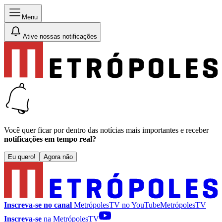
Menu
Ative nossas notificações
Você quer ficar por dentro das notícias mais importantes e receber
notificações em tempo real?
Eu quero!
Agora não
Inscreva-se no canal
MetrópolesTV no
YouTube
MetrópolesTV
Inscreva-se
na MetrópolesTV