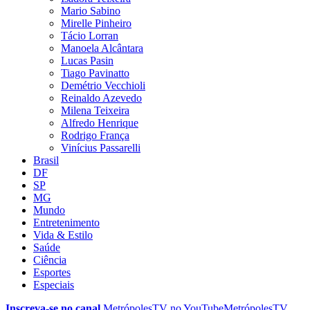
Mario Sabino
Mirelle Pinheiro
Tácio Lorran
Manoela Alcântara
Lucas Pasin
Tiago Pavinatto
Demétrio Vecchioli
Reinaldo Azevedo
Milena Teixeira
Alfredo Henrique
Rodrigo França
Vinícius Passarelli
Brasil
DF
SP
MG
Mundo
Entretenimento
Vida & Estilo
Saúde
Ciência
Esportes
Especiais
Inscreva-se no canal
MetrópolesTV no
YouTube
MetrópolesTV