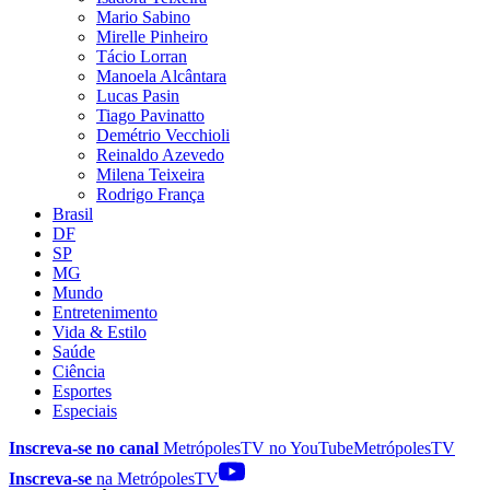
Mario Sabino
Mirelle Pinheiro
Tácio Lorran
Manoela Alcântara
Lucas Pasin
Tiago Pavinatto
Demétrio Vecchioli
Reinaldo Azevedo
Milena Teixeira
Rodrigo França
Brasil
DF
SP
MG
Mundo
Entretenimento
Vida & Estilo
Saúde
Ciência
Esportes
Especiais
Inscreva-se no canal
MetrópolesTV no
YouTube
MetrópolesTV
Inscreva-se
na MetrópolesTV