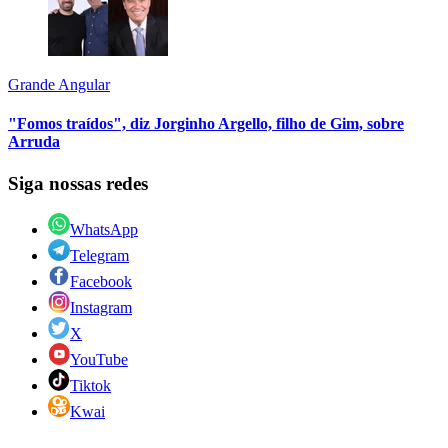
Grande Angular
"Fomos traídos", diz Jorginho Argello, filho de Gim, sobre
Arruda
Siga nossas redes
WhatsApp
Telegram
Facebook
Instagram
X
YouTube
Tiktok
Kwai