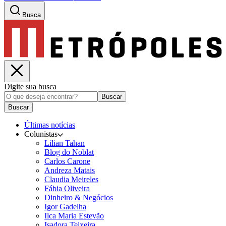
Busca
Digite sua busca
Buscar
Buscar
Últimas notícias
Colunistas
Lilian Tahan
Blog do Noblat
Carlos Carone
Andreza Matais
Claudia Meireles
Fábia Oliveira
Dinheiro & Negócios
Igor Gadelha
Ilca Maria Estevão
Isadora Teixeira