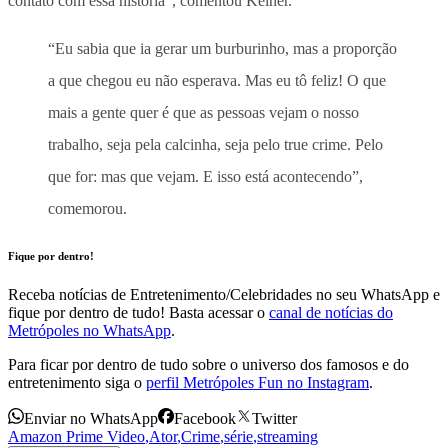
contato com essa história”, comentou Kelner.
“Eu sabia que ia gerar um burburinho, mas a proporção
a que chegou eu não esperava. Mas eu tô feliz! O que
mais a gente quer é que as pessoas vejam o nosso
trabalho, seja pela calcinha, seja pelo true crime. Pelo
que for: mas que vejam. E isso está acontecendo”,
comemorou.
Fique por dentro!
Receba notícias de Entretenimento/Celebridades no seu WhatsApp e
fique por dentro de tudo! Basta acessar o
canal de notícias do
Metrópoles no WhatsApp
.
Para ficar por dentro de tudo sobre o universo dos famosos e do
entretenimento siga o
perfil Metrópoles Fun no Instagram
.
Enviar no WhatsApp
Facebook
Twitter
Amazon Prime Video
,
Ator
,
Crime
,
série
,
streaming