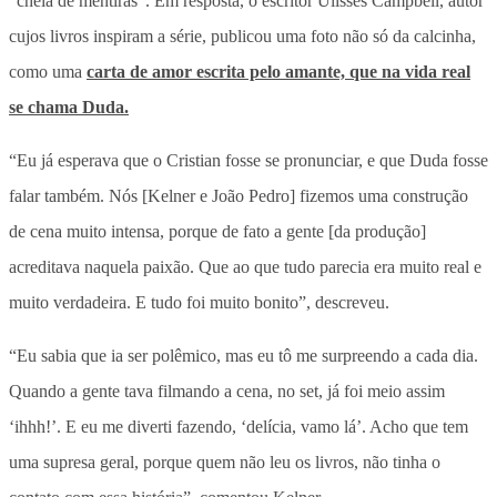
“cheia de mentiras”. Em resposta, o escritor Ulisses Campbell, autor
cujos livros inspiram a série, publicou uma foto não só da calcinha,
como uma
carta de amor escrita pelo amante, que na vida real
se chama Duda.
“Eu já esperava que o Cristian fosse se pronunciar, e que Duda fosse
falar também. Nós [Kelner e João Pedro] fizemos uma construção
de cena muito intensa, porque de fato a gente [da produção]
acreditava naquela paixão. Que ao que tudo parecia era muito real e
muito verdadeira. E tudo foi muito bonito”, descreveu.
“Eu sabia que ia ser polêmico, mas eu tô me surpreendo a cada dia.
Quando a gente tava filmando a cena, no set, já foi meio assim
‘ihhh!’. E eu me diverti fazendo, ‘delícia, vamo lá’. Acho que tem
uma supresa geral, porque quem não leu os livros, não tinha o