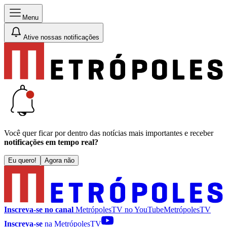
Menu
Ative nossas notificações
Você quer ficar por dentro das notícias mais importantes e receber
notificações em tempo real?
Eu quero!
Agora não
Inscreva-se no canal
MetrópolesTV no
YouTube
MetrópolesTV
Inscreva-se
na MetrópolesTV