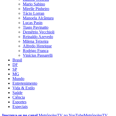
Mario Sabino
Mirelle Pinheiro
Tácio Lorran
Manoela Alcântara
Lucas Pasin
Tiago Pavinatto
Demétrio Vecchioli
Reinaldo Azevedo
Milena Teixeira
Alfredo Henrique
Rodrigo França
Vinícius Passarelli
Brasil
DF
SP
MG
Mundo
Entretenimento
Vida & Estilo
Saúde
Ciência
Esportes
Especiais
Inscreva-se no canal
MetrópolesTV no
YouTube
MetrópolesTV