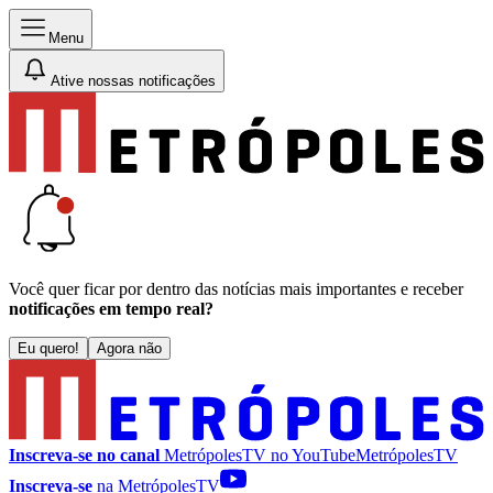
Menu
Ative nossas notificações
Você quer ficar por dentro das notícias mais importantes e receber
notificações em tempo real?
Eu quero!
Agora não
Inscreva-se no canal
MetrópolesTV no
YouTube
MetrópolesTV
Inscreva-se
na MetrópolesTV