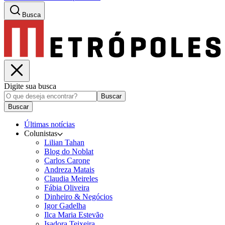
Busca
Digite sua busca
Buscar
Buscar
Últimas notícias
Colunistas
Lilian Tahan
Blog do Noblat
Carlos Carone
Andreza Matais
Claudia Meireles
Fábia Oliveira
Dinheiro & Negócios
Igor Gadelha
Ilca Maria Estevão
Isadora Teixeira