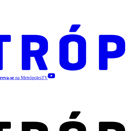
reva-se
na MetrópolesTV