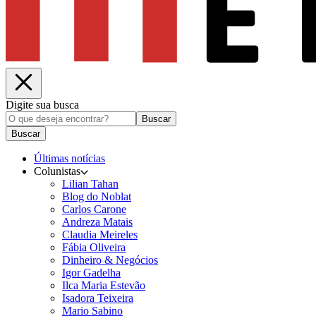
Digite sua busca
Buscar
Buscar
Últimas notícias
Colunistas
Lilian Tahan
Blog do Noblat
Carlos Carone
Andreza Matais
Claudia Meireles
Fábia Oliveira
Dinheiro & Negócios
Igor Gadelha
Ilca Maria Estevão
Isadora Teixeira
Mario Sabino