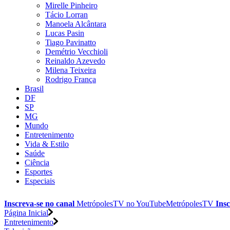
Mirelle Pinheiro
Tácio Lorran
Manoela Alcântara
Lucas Pasin
Tiago Pavinatto
Demétrio Vecchioli
Reinaldo Azevedo
Milena Teixeira
Rodrigo França
Brasil
DF
SP
MG
Mundo
Entretenimento
Vida & Estilo
Saúde
Ciência
Esportes
Especiais
Inscreva-se no canal
MetrópolesTV no
YouTube
MetrópolesTV
Insc
Página Inicial
Entretenimento