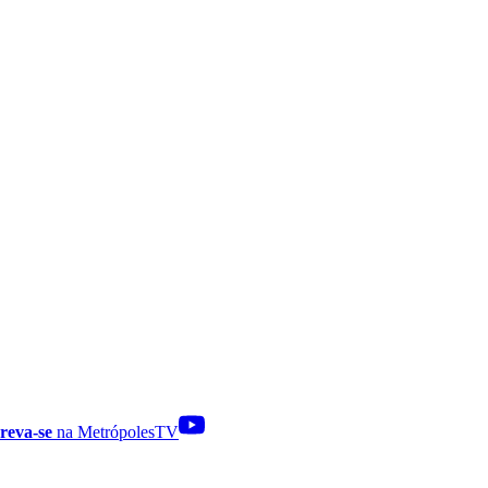
reva-se
na MetrópolesTV