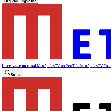
Eu quero!
Agora não
Inscreva-se no canal
MetrópolesTV no
YouTube
MetrópolesTV
Insc
Busca