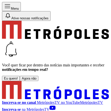
Menu
Ative nossas notificações
Você quer ficar por dentro das notícias mais importantes e receber
notificações em tempo real?
Eu quero!
Agora não
Inscreva-se no canal
MetrópolesTV no
YouTube
MetrópolesTV
Inscreva-se
na MetrópolesTV