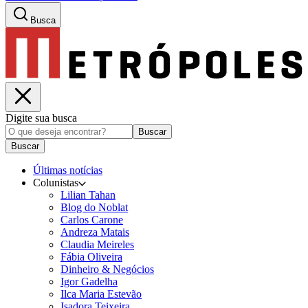
Busca
Digite sua busca
Buscar
Buscar
Últimas notícias
Colunistas
Lilian Tahan
Blog do Noblat
Carlos Carone
Andreza Matais
Claudia Meireles
Fábia Oliveira
Dinheiro & Negócios
Igor Gadelha
Ilca Maria Estevão
Isadora Teixeira