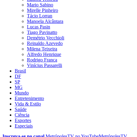
Mario Sabino
Mirelle Pinheiro
Tácio Lorran
Manoela Alcântara
Lucas Pasin
Tiago Pavinatto
Demétrio Vecchioli
Reinaldo Azevedo
Milena Teixeira
Alfredo Henrique
Rodrigo França
Vinícius Passarelli
Brasil
DF
SP
MG
Mundo
Entretenimento
Vida & Estilo
Saúde
Ciência
Esportes
Especiais
Inscreva-se no canal
MetrópolesTV no
YouTube
MetrópolesTV