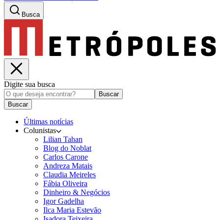
Busca
Digite sua busca
Buscar
Buscar
Últimas notícias
Colunistas
Lilian Tahan
Blog do Noblat
Carlos Carone
Andreza Matais
Claudia Meireles
Fábia Oliveira
Dinheiro & Negócios
Igor Gadelha
Ilca Maria Estevão
Isadora Teixeira