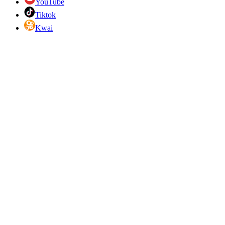
YouTube
Tiktok
Kwai