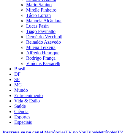
Mario Sabino
Mirelle Pinheiro
Tácio Lorran
Manoela Alcântara
Lucas Pasin
Tiago Pavinatto
Demétrio Vecchioli
Reinaldo Azevedo
Milena Teixeira
Alfredo Henrique
Rodrigo França
Vinícius Passarelli
Brasil
DF
SP
MG
Mundo
Entretenimento
Vida & Estilo
Saúde
Ciência
Esportes
Especiais
Inscreva-se no canal
MetrópolesTV no
YouTube
MetrópolesTV