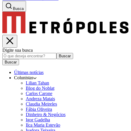
Busca
Digite sua busca
Buscar
Buscar
Últimas notícias
Colunistas
Lilian Tahan
Blog do Noblat
Carlos Carone
Andreza Matais
Claudia Meireles
Fábia Oliveira
Dinheiro & Negócios
Igor Gadelha
Ilca Maria Estevão
Isadora Teixeira