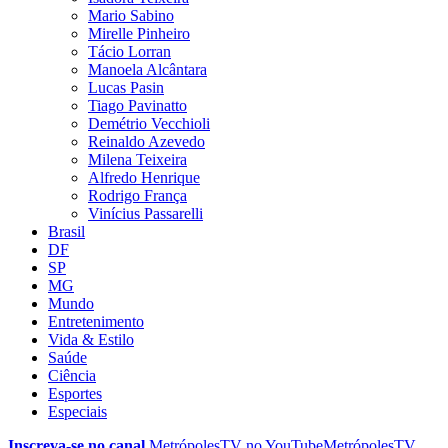
Mario Sabino
Mirelle Pinheiro
Tácio Lorran
Manoela Alcântara
Lucas Pasin
Tiago Pavinatto
Demétrio Vecchioli
Reinaldo Azevedo
Milena Teixeira
Alfredo Henrique
Rodrigo França
Vinícius Passarelli
Brasil
DF
SP
MG
Mundo
Entretenimento
Vida & Estilo
Saúde
Ciência
Esportes
Especiais
Inscreva-se no canal
MetrópolesTV no
YouTube
MetrópolesTV