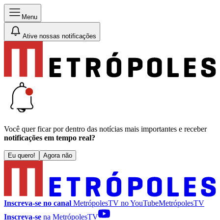
Menu
Ative nossas notificações
Você quer ficar por dentro das notícias mais importantes e receber
notificações em tempo real?
Eu quero!
Agora não
Inscreva-se no canal
MetrópolesTV no
YouTube
MetrópolesTV
Inscreva-se
na MetrópolesTV