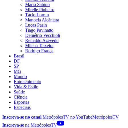
Mario Sabino
Mirelle Pinheiro
Tácio Lorran
Manoela Alcântara
Lucas Pasin
Tiago Pavinatto
Demétrio Vecchioli
Reinaldo Azevedo
Milena Teixeira
Rodrigo França
Brasil
DF
SP
MG
Mundo
Entretenimento
Vida & Estilo
Saúde
Ciência
Esportes
Especiais
Inscreva-se no canal
MetrópolesTV no
YouTube
MetrópolesTV
Inscreva-se
na MetrópolesTV