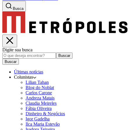
Busca
Digite sua busca
Buscar
Buscar
Últimas notícias
Colunistas
Lilian Tahan
Blog do Noblat
Carlos Carone
Andreza Matais
Claudia Meireles
Fábia Oliveira
Dinheiro & Negócios
Igor Gadelha
Ilca Maria Estevão
Isadora Teixeira