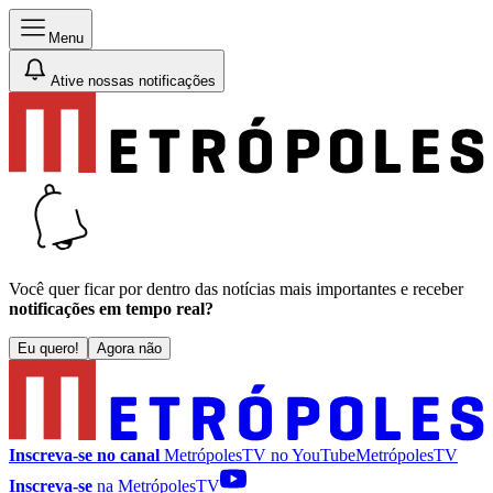
Menu
Ative nossas notificações
Você quer ficar por dentro das notícias mais importantes e receber
notificações em tempo real?
Eu quero!
Agora não
Inscreva-se no canal
MetrópolesTV no
YouTube
MetrópolesTV
Inscreva-se
na MetrópolesTV