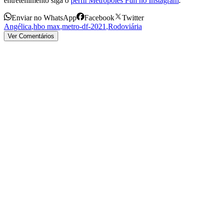
entretenimento siga o
perfil Metrópoles Fun no Instagram
.
Enviar no WhatsApp
Facebook
Twitter
Angélica
,
hbo max
,
metro-df-2021
,
Rodoviária
Ver Comentários