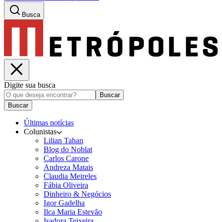
Busca
Digite sua busca
Buscar
Buscar
Últimas notícias
Colunistas
Lilian Tahan
Blog do Noblat
Carlos Carone
Andreza Matais
Claudia Meireles
Fábia Oliveira
Dinheiro & Negócios
Igor Gadelha
Ilca Maria Estevão
Isadora Teixeira