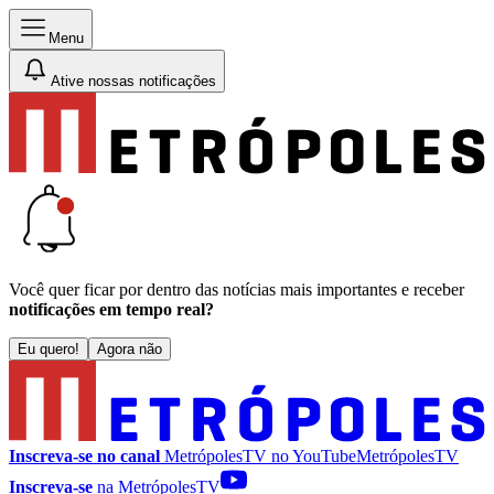
Menu
Ative nossas notificações
Você quer ficar por dentro das notícias mais importantes e receber
notificações em tempo real?
Eu quero!
Agora não
Inscreva-se no canal
MetrópolesTV no
YouTube
MetrópolesTV
Inscreva-se
na MetrópolesTV