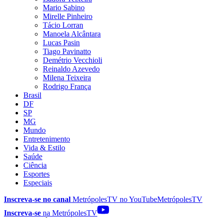
Mario Sabino
Mirelle Pinheiro
Tácio Lorran
Manoela Alcântara
Lucas Pasin
Tiago Pavinatto
Demétrio Vecchioli
Reinaldo Azevedo
Milena Teixeira
Rodrigo França
Brasil
DF
SP
MG
Mundo
Entretenimento
Vida & Estilo
Saúde
Ciência
Esportes
Especiais
Inscreva-se no canal
MetrópolesTV no
YouTube
MetrópolesTV
Inscreva-se
na MetrópolesTV