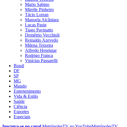
Mario Sabino
Mirelle Pinheiro
Tácio Lorran
Manoela Alcântara
Lucas Pasin
Tiago Pavinatto
Demétrio Vecchioli
Reinaldo Azevedo
Milena Teixeira
Alfredo Henrique
Rodrigo França
Vinícius Passarelli
Brasil
DF
SP
MG
Mundo
Entretenimento
Vida & Estilo
Saúde
Ciência
Esportes
Especiais
Inscreva-se no canal
MetrópolesTV no
YouTube
MetrópolesTV