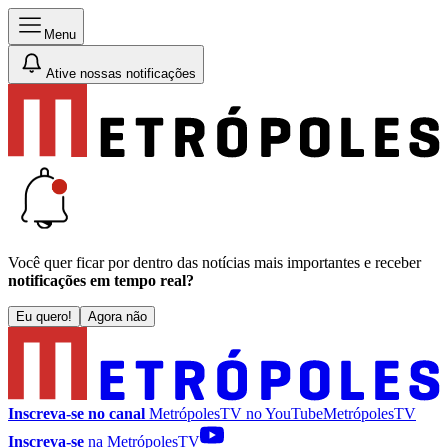
Menu
Ative nossas notificações
Você quer ficar por dentro das notícias mais importantes e receber
notificações em tempo real?
Eu quero!
Agora não
Inscreva-se no canal
MetrópolesTV no
YouTube
MetrópolesTV
Inscreva-se
na MetrópolesTV