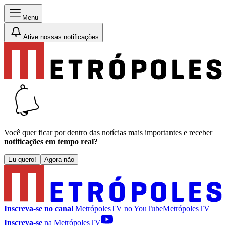
Menu
Ative nossas notificações
Você quer ficar por dentro das notícias mais importantes e receber
notificações em tempo real?
Eu quero!
Agora não
Inscreva-se no canal
MetrópolesTV no
YouTube
MetrópolesTV
Inscreva-se
na MetrópolesTV