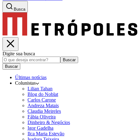
Busca
Digite sua busca
Buscar
Buscar
Últimas notícias
Colunistas
Lilian Tahan
Blog do Noblat
Carlos Carone
Andreza Matais
Claudia Meireles
Fábia Oliveira
Dinheiro & Negócios
Igor Gadelha
Ilca Maria Estevão
Isadora Teixeira