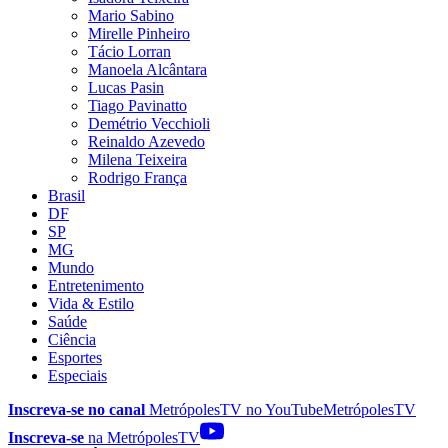
Mario Sabino
Mirelle Pinheiro
Tácio Lorran
Manoela Alcântara
Lucas Pasin
Tiago Pavinatto
Demétrio Vecchioli
Reinaldo Azevedo
Milena Teixeira
Rodrigo França
Brasil
DF
SP
MG
Mundo
Entretenimento
Vida & Estilo
Saúde
Ciência
Esportes
Especiais
Inscreva-se no canal
MetrópolesTV no
YouTube
MetrópolesTV
Inscreva-se
na MetrópolesTV