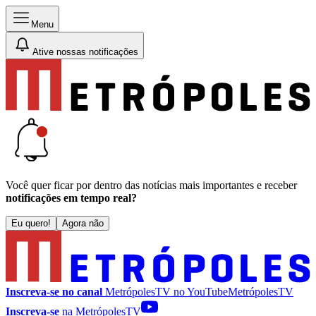
Menu
Ative nossas notificações
Você quer ficar por dentro das notícias mais importantes e receber
notificações em tempo real?
Eu quero!
Agora não
Inscreva-se no canal
MetrópolesTV no
YouTube
MetrópolesTV
Inscreva-se
na MetrópolesTV