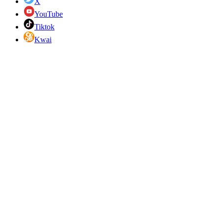
X
YouTube
Tiktok
Kwai