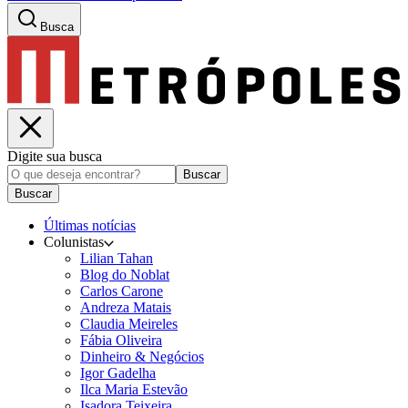
Busca
Digite sua busca
Buscar
Buscar
Últimas notícias
Colunistas
Lilian Tahan
Blog do Noblat
Carlos Carone
Andreza Matais
Claudia Meireles
Fábia Oliveira
Dinheiro & Negócios
Igor Gadelha
Ilca Maria Estevão
Isadora Teixeira