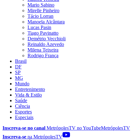
Mario Sabino
Mirelle Pinheiro
Tácio Lorran
Manoela Alcântara
Lucas Pasin
Tiago Pavinatto
Demétrio Vecchioli
Reinaldo Azevedo
Milena Teixeira
Rodrigo França
Brasil
DF
SP
MG
Mundo
Entretenimento
Vida & Estilo
Saúde
Ciência
Esportes
Especiais
Inscreva-se no canal
MetrópolesTV no
YouTube
MetrópolesTV
Inscreva-se
na MetrópolesTV