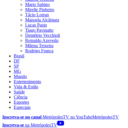
Mario Sabino
Mirelle Pinheiro
Tácio Lorran
Manoela Alcântara
Lucas Pasin
Tiago Pavinatto
Demétrio Vecchioli
Reinaldo Azevedo
Milena Teixeira
Rodrigo França
Brasil
DF
SP
MG
Mundo
Entretenimento
Vida & Estilo
Saúde
Ciência
Esportes
Especiais
Inscreva-se no canal
MetrópolesTV no
YouTube
MetrópolesTV
Inscreva-se
na MetrópolesTV