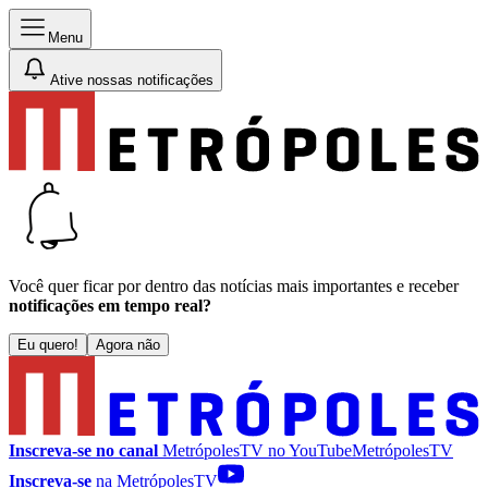
Menu
Ative nossas notificações
Você quer ficar por dentro das notícias mais importantes e receber
notificações em tempo real?
Eu quero!
Agora não
Inscreva-se no canal
MetrópolesTV no
YouTube
MetrópolesTV
Inscreva-se
na MetrópolesTV