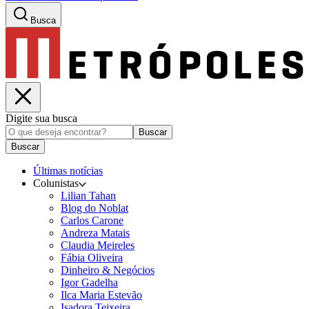
Busca
Digite sua busca
Buscar
Buscar
Últimas notícias
Colunistas
Lilian Tahan
Blog do Noblat
Carlos Carone
Andreza Matais
Claudia Meireles
Fábia Oliveira
Dinheiro & Negócios
Igor Gadelha
Ilca Maria Estevão
Isadora Teixeira