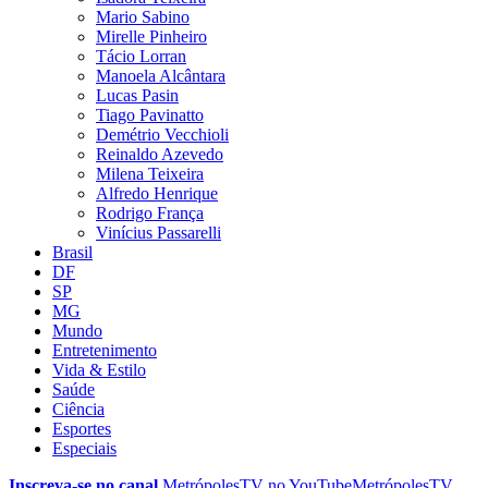
Mario Sabino
Mirelle Pinheiro
Tácio Lorran
Manoela Alcântara
Lucas Pasin
Tiago Pavinatto
Demétrio Vecchioli
Reinaldo Azevedo
Milena Teixeira
Alfredo Henrique
Rodrigo França
Vinícius Passarelli
Brasil
DF
SP
MG
Mundo
Entretenimento
Vida & Estilo
Saúde
Ciência
Esportes
Especiais
Inscreva-se no canal
MetrópolesTV no
YouTube
MetrópolesTV