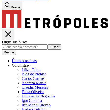
Busca
Digite sua busca
Buscar
Buscar
Últimas notícias
Colunistas
Lilian Tahan
Blog do Noblat
Carlos Carone
Andreza Matais
Claudia Meireles
Fábia Oliveira
Dinheiro & Negócios
Igor Gadelha
Ilca Maria Estevão
Isadora Teixeira