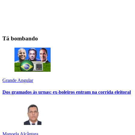
Tá bombando
Grande Angular
Dos gramados às urnas: ex-boleiros entram na corrida eleitoral
Manoela Alcântara