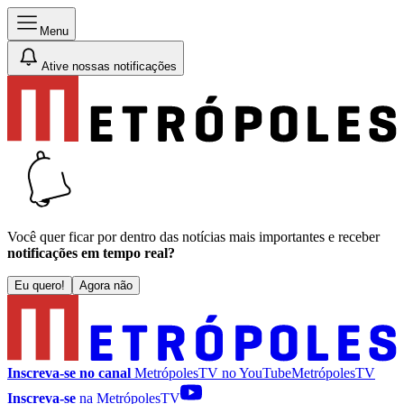
Menu
Ative nossas notificações
Você quer ficar por dentro das notícias mais importantes e receber
notificações em tempo real?
Eu quero!
Agora não
Inscreva-se no canal
MetrópolesTV no
YouTube
MetrópolesTV
Inscreva-se
na MetrópolesTV