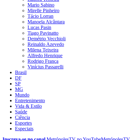
Mario Sabino
Mirelle Pinheiro
Tácio Lorran
Manoela Alcântara
Lucas Pasin
Tiago Pavinatto
Demétrio Vecchioli
Reinaldo Azevedo
Milena Teixeira
Alfredo Henrique
Rodrigo França
Vinícius Passarelli
Brasil
DF
SP
MG
Mundo
Entretenimento
Vida & Estilo
Saúde
Ciência
Esportes
Especiais
Inscreva-se no canal
MetrópolesTV no
YouTube
MetrópolesTV