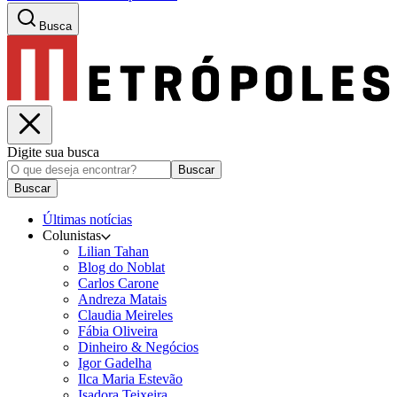
Busca
Digite sua busca
Buscar
Buscar
Últimas notícias
Colunistas
Lilian Tahan
Blog do Noblat
Carlos Carone
Andreza Matais
Claudia Meireles
Fábia Oliveira
Dinheiro & Negócios
Igor Gadelha
Ilca Maria Estevão
Isadora Teixeira