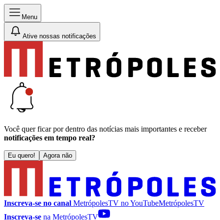
Menu
Ative nossas notificações
Você quer ficar por dentro das notícias mais importantes e receber
notificações em tempo real?
Eu quero!
Agora não
Inscreva-se no canal
MetrópolesTV no
YouTube
MetrópolesTV
Inscreva-se
na MetrópolesTV