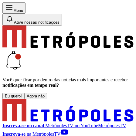
Menu
Ative nossas notificações
Você quer ficar por dentro das notícias mais importantes e receber
notificações em tempo real?
Eu quero!
Agora não
Inscreva-se no canal
MetrópolesTV no
YouTube
MetrópolesTV
Inscreva-se
na MetrópolesTV