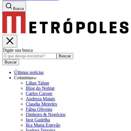
Busca
Digite sua busca
Buscar
Buscar
Últimas notícias
Colunistas
Lilian Tahan
Blog do Noblat
Carlos Carone
Andreza Matais
Claudia Meireles
Fábia Oliveira
Dinheiro & Negócios
Igor Gadelha
Ilca Maria Estevão
Isadora Teixeira