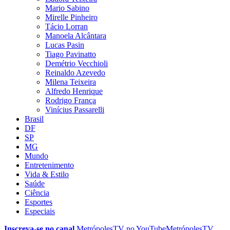
Mario Sabino
Mirelle Pinheiro
Tácio Lorran
Manoela Alcântara
Lucas Pasin
Tiago Pavinatto
Demétrio Vecchioli
Reinaldo Azevedo
Milena Teixeira
Alfredo Henrique
Rodrigo França
Vinícius Passarelli
Brasil
DF
SP
MG
Mundo
Entretenimento
Vida & Estilo
Saúde
Ciência
Esportes
Especiais
Inscreva-se no canal
MetrópolesTV no
YouTube
MetrópolesTV