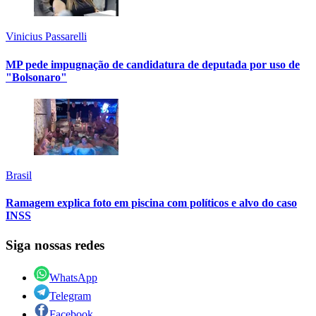
Vinicius Passarelli
MP pede impugnação de candidatura de deputada por uso de
"Bolsonaro"
Brasil
Ramagem explica foto em piscina com políticos e alvo do caso
INSS
Siga nossas redes
WhatsApp
Telegram
Facebook