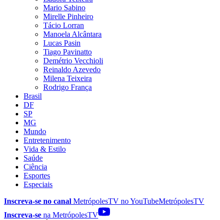
Mario Sabino
Mirelle Pinheiro
Tácio Lorran
Manoela Alcântara
Lucas Pasin
Tiago Pavinatto
Demétrio Vecchioli
Reinaldo Azevedo
Milena Teixeira
Rodrigo França
Brasil
DF
SP
MG
Mundo
Entretenimento
Vida & Estilo
Saúde
Ciência
Esportes
Especiais
Inscreva-se no canal
MetrópolesTV no
YouTube
MetrópolesTV
Inscreva-se
na MetrópolesTV