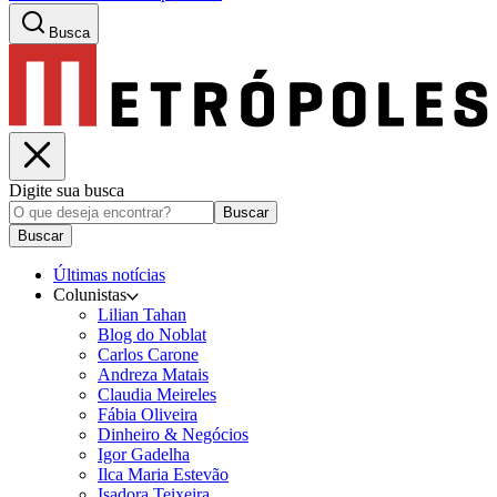
Busca
Digite sua busca
Buscar
Buscar
Últimas notícias
Colunistas
Lilian Tahan
Blog do Noblat
Carlos Carone
Andreza Matais
Claudia Meireles
Fábia Oliveira
Dinheiro & Negócios
Igor Gadelha
Ilca Maria Estevão
Isadora Teixeira