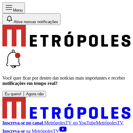
Menu
Ative nossas notificações
Você quer ficar por dentro das notícias mais importantes e receber
notificações em tempo real?
Eu quero!
Agora não
Inscreva-se no canal
MetrópolesTV no
YouTube
MetrópolesTV
Inscreva-se
na MetrópolesTV